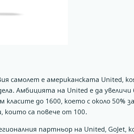
ия самолет е американската United, к
ла. Амбицията на United е да увеличи 
 класите до 1600, което с около 50% з
 които са повече от 100.
ионалния партньор на United, GoJet, 