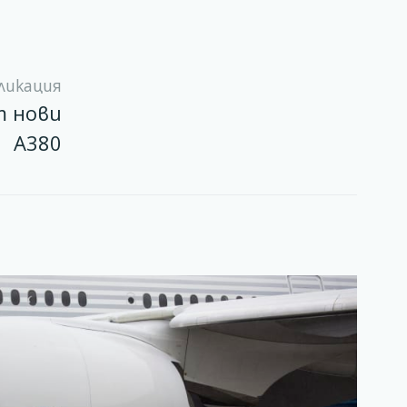
ликация
т нови
А380