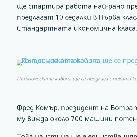
ще стартира работа най-рано пр
предлагат 10 седалки в Първа клас
Стандартната икономична класа
Пътническата кабина ще се предлага с новата к
Фред Комър, президент на Bombardi
му вижда около 700 машини потен
Това наистина ще е единственият