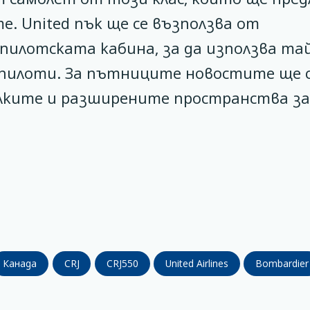
е. United пък ще се възползва от
илотската кабина, за да използва та
пилоти. За пътниците новостите ще с
лките и разширените пространства за
Канада
CRJ
CRJ550
United Airlines
Bombardier