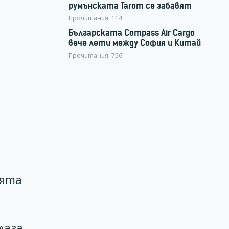
румънската Tarom се забавят
Прочитания:
114
Българската Compass Air Cargo
вече лети между София и Китай
Прочитания:
756
ията
лага