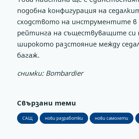
подобна конфигурация на седалкит
сходството на инструментите в п
рейтинга на съществуващите си 
широкото разстояние между седа
багаж.
снимки: Bombardier
Свързани теми
САЩ
нови разработки
нови самолети