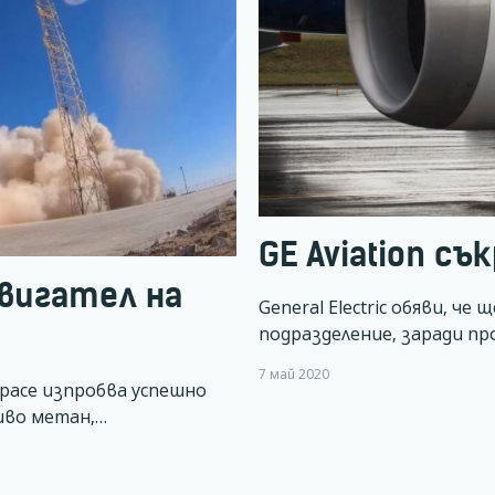
GE Aviation с
вигател на
General Electric обяви, ч
подразделение, заради п
7 май 2020
pace изпробва успешно
иво метан,…