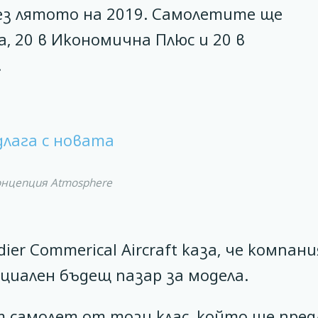
ез лятото на 2019. Самолетите ще
а, 20 в Икономична Плюс и 20 в
.
онцепция Atmosphere
er Commerical Aircraft каза, че компан
циален бъдещ пазар за модела.
 самолет от този клас, който ще пред