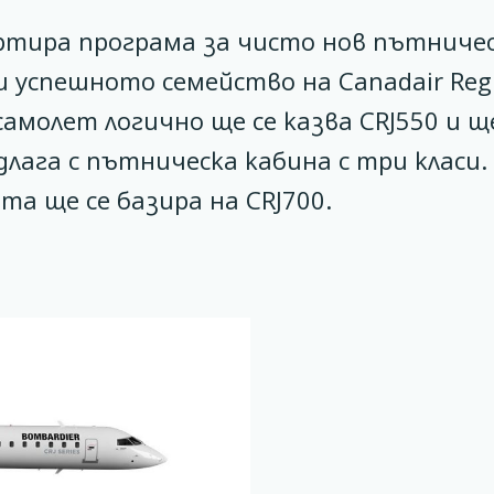
тартира програма за чисто нов пътниче
 успешното семейство на Canadair Reg
 самолет логично ще се казва CRJ550 и щ
длага с пътническа кабина с три класи.
 ще се базира на CRJ700.