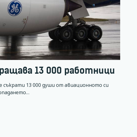
ъкращава 13 000 работници
е ще съкрати 13 000 души от авиационното си
ропадането…