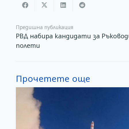
Предишна публикация
РВД набира кандидати за Ръковод
полети
Прочетете още