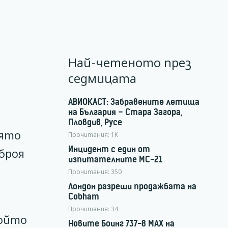
Най-четеното през
седмицата
АВИОКАСТ: Забравените летища
на България – Стара Загора,
Пловдив, Русе
оято
Прочитания:
1K
Инцидент с един от
броя
изпитателните МС-21
а
Прочитания:
350
Лондон разреши продажбата на
Cobham
Прочитания:
34
който
Новите Боинг 737-8 MAX на