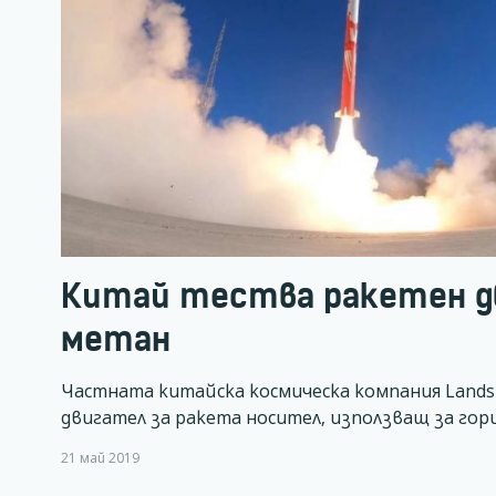
Китай тества ракетен д
метан
Частната китайска космическа компания Lands
двигател за ракета носител, използващ за гор
21 май 2019