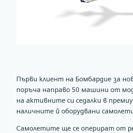
Първи клиент на Бомбардие за нов
поръча направо 50 машини от моде
на активните си седалки в премиум
наличните й оборудвани самолети,
Самолетите ще се оперират от рег