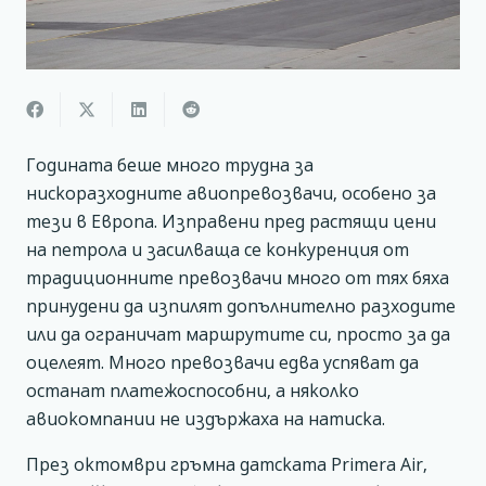
Годината беше много трудна за
нискоразходните авиопревозвачи, особено за
тези в Европа. Изправени пред растящи цени
на петрола и засилваща се конкуренция от
традиционните превозвачи много от тях бяха
принудени да изпилят допълнително разходите
или да ограничат маршрутите си, просто за да
оцелеят. Много превозвачи едва успяват да
останат платежоспособни, а няколко
авиокомпании не издържаха на натиска.
През октомври гръмна датската Primera Air,