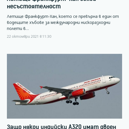
несъстоятелност
Летище Франкфурт-Хан, което се превърна в един от
водещите хъбове за международни нискоразходни
полети в…
22 октомври 2021 в 11:30
Защо някои индийски А320 имат двоен