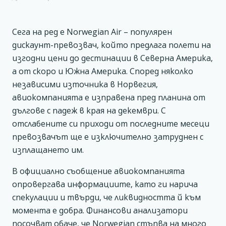
Сега на ред е Norwegian Air – популярен
дискаунт-превозвач, който предлага полети на
изгодни цени до дестинации в Северна Америка,
а от скоро и Южна Америка. Според няколко
независими източника в Норвегия,
авиокомпанията е изправена пред планина от
дългове с падеж в края на декември. С
отслабените си приходи от последните месеци
превозвачът ще е изключително затруднен с
изплащането им.
В официално съобщение авиокомпанията
опровергава информациите, като ги нарича
спекулации и твърди, че ликвидността й към
момента е добра. Финансови анализатори
посочват обаче, че Norwegian стъпва на много