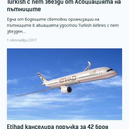
Turkish с пет звезди от Асоциацията на
пътниците
Една от водещите световни организации на
пътниците в авиацията удостои Turkish Airlines с пет
звезден…
1 октомври 2017
Etihad канселира поръчка за 42 броя