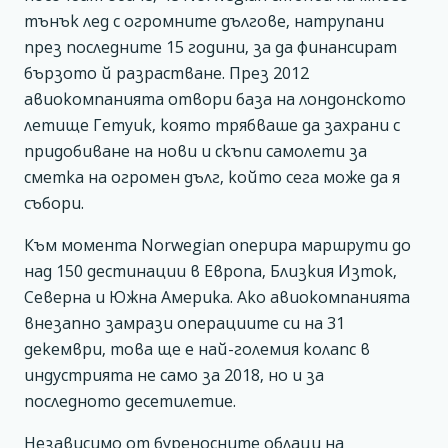
тънък лед с огромните дългове, натрупани
през последните 15 години, за да финансират
бързото й разрастване. През 2012
авиокомпанията отвори база на лондонското
летище Гетуик, която трябваше да захрани с
придобиване на нови и скъпи самолети за
сметка на огромен дълг, който сега може да я
събори.
Към момента Norwegian оперира маршрути до
над 150 дестинации в Европа, Близкия Изток,
Северна и Южна Америка. Ако авиокомпанията
внезапно замрази операциите си на 31
декември, това ще е най-големия колапс в
индустрията не само за 2018, но и за
последното десетилетие.
Независимо от буреносните облаци на