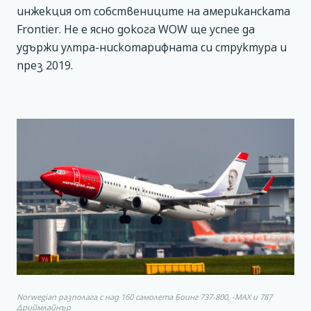
инжекция от собствениците на американската
Frontier. Не е ясно докога WOW ще успее да
удържи ултра-нискотарифната си структура и
през 2019.
Norwegian разполага с над 160 самолета Боинг 737-800, -МАХ и 787
Дриймлайнър