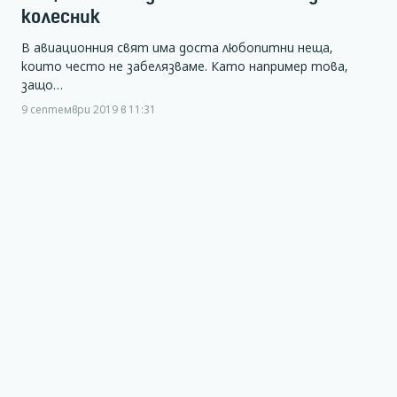
колесник
В авиационния свят има доста любопитни неща,
които често не забелязваме. Като например това,
защо…
9 септември 2019 в 11:31