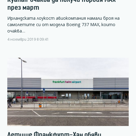
през март
Ирландската лоукост авиокомпания намали броя на
самолетите си от модела Boeing 737 MAX, които
очаква…
4 ноември 2019 в 09:41
Летище Франкфурт-Хан обяви