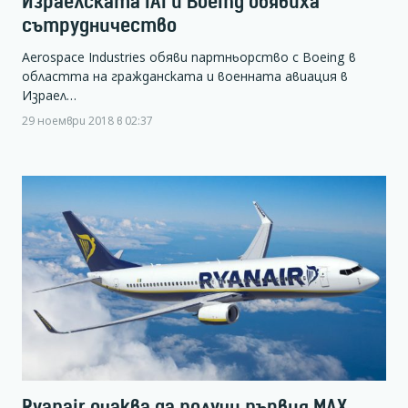
Израелската IAI и Boeing обявиха
сътрудничество
Aerospace Industries обяви партньорство с Boeing в
областта на гражданската и военната авиация в
Израел…
29 ноември 2018 в 02:37
Ryanair очаква да получи първия MAX