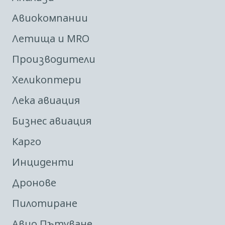
Авиокомпании
Летища и MRO
Производители
Хеликоптери
Лека авиация
Бизнес авиация
Карго
Инциденти
Дронове
Пилотиране
Авио Пътуване