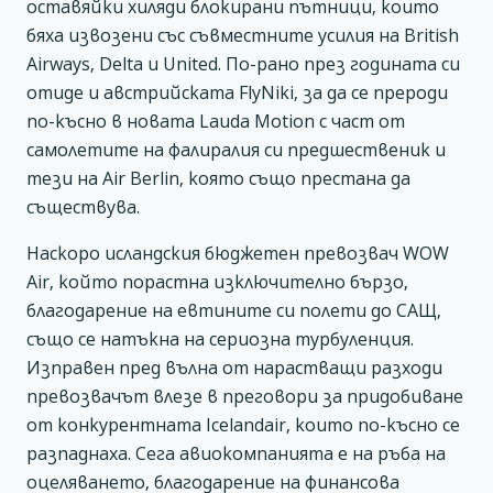
оставяйки хиляди блокирани пътници, които
бяха извозени със съвместните усилия на British
Airways, Delta и United. По-рано през годината си
отиде и австрийската FlyNiki, за да се прероди
по-късно в новата Lauda Motion с част от
самолетите на фалиралия си предшественик и
тези на Air Berlin, която също престана да
съществува.
Наскоро исландския бюджетен превозвач WOW
Air, който порастна изключително бързо,
благодарение на евтините си полети до САЩ,
също се натъкна на сериозна турбуленция.
Изправен пред вълна от нарастващи разходи
превозвачът влезе в преговори за придобиване
от конкурентната Icelandair, които по-късно се
разпаднаха. Сега авиокомпанията е на ръба на
оцеляването, благодарение на финансова