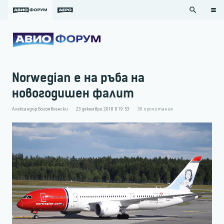
search
Norwegian е на ръба на
новогодишен фалит
Александър Богоявленски
23 декември 2018 в 19:53
30
прочитания