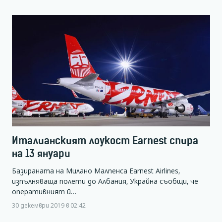
Италианският лоукост Earnest спира
на 13 януари
Базираната на Милано Малпенса Earnest Airlines,
изпълняваща полети до Албания, Украйна съобщи, че
оперативният й…
30 декември 2019 в 02:42