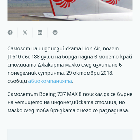
Самолет на индонезийската Lion Air, полет
JT610 със 188 души на борда падна в морето край
столицата Джакарта малко след излитане в
понеделник сутринта, 29 октомври 2018,
съобщи
авиокомпанията
.
Самолетът Boeing 737 MAX 8 поискал да се върне
на летището на индонезийската столица, но
малко след това връзката с него се разпаднала.