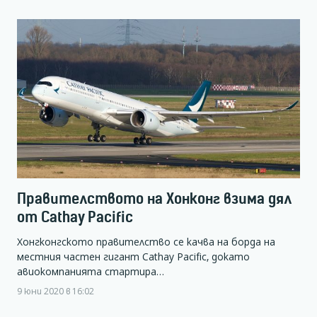
Правителството на Хонконг взима дял
от Cathay Pacific
Хонгконгското правителство се качва на борда на
местния частен гигант Cathay Pacific, докато
авиокомпанията стартира…
9 юни 2020 в 16:02