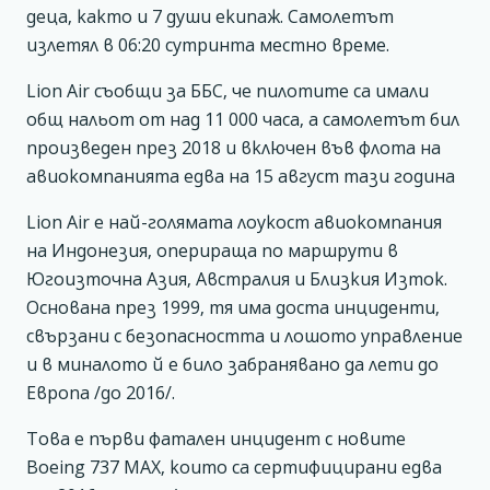
деца, както и 7 души екипаж. Самолетът
излетял в 06:20 сутринта местно време.
Lion Air съобщи за ББС, че пилотите са имали
общ нальот от над 11 000 часа, а самолетът бил
произведен през 2018 и включен във флота на
авиокомпанията едва на 15 август тази година
Lion Air е най-голямата лоукост авиокомпания
на Индонезия, оперираща по маршрути в
Югоизточна Азия, Австралия и Близкия Изток.
Основана през 1999, тя има доста инциденти,
свързани с безопасността и лошото управление
и в миналото й е било забранявано да лети до
Европа /до 2016/.
Това е първи фатален инцидент с новите
Boeing 737 MAX, които са сертифицирани едва