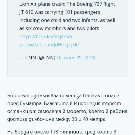
Lion Air plane crash: The Boeing 737 flight
JT 610 was carrying 181 passengers,
including one child and two infants, as well
as six crew members and two pilots
https://t.co/ik5NHjzBxb
pic.twitter.com/JdWfzpqxk1
— CNN (@CNN)
October 29, 2018
Боингът изпълнявал полет за Панкал Пинанг
пред Суматра. Властите в Индонезия търсят
останки от самолета в морето, което в района
достига дълбочина между 30 и 40 метра.
На борда е имало 178 пътници, сред които 3