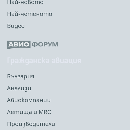
Най-новото
Най-четеното
Видео
Гражданска авиация
България
Анализи
Авиокомпании
Летища и MRO
Производители