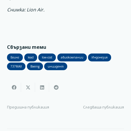
Снимка: Lion Air.
Свързани теми
Боинг
lead
low-cost
авиокомпании
Индонезия
737MAX
Boeing
инцидент
Предишна публикация
Следваща публикация