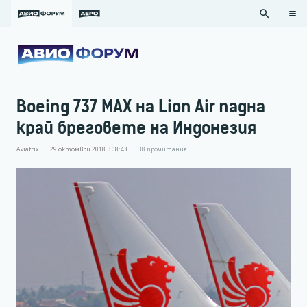
search
Boeing 737 MAX на Lion Air падна
край бреговете на Индонезия
Aviatrix
29 октомври 2018 в 08:43
38
прочитания