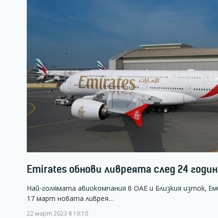
Emirates обнови ливреята след 24 годи
Най-голямата авиокомпания в ОАЕ и Близкия изток, Ем
17 март новата ливрея…
22 март 2023 в 19:10