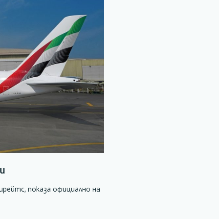
ни
ирейтс, показа официално на