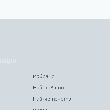
иация
Избрано
Най-новото
Най-четеното