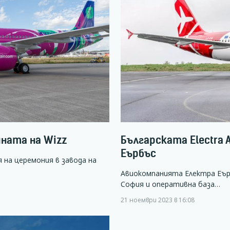
ината на Wizz
Българската Electra 
Еърбъс
 на церемония в завода на
Авиокомпанията Електра Еъру
София и оперативна база…
21 ноември 2023 в 16:08