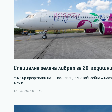
Специална зелена ливрея за 20-годишн
Уизеър представи на 11 юли специална юбилейна ливрея
Airbus в…
12 юли 2024 в 11:50