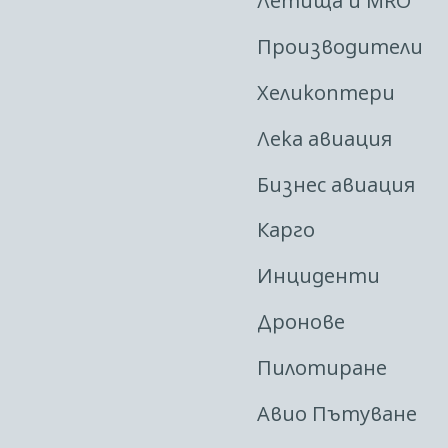
Летища и MRO
Производители
Хеликоптери
Лека авиация
Бизнес авиация
Карго
Инциденти
Дронове
Пилотиране
Авио Пътуване