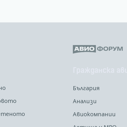
Гражданска ав
но
България
овото
Анализи
етеното
Авиокомпании