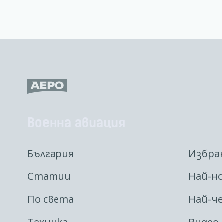
Военна авиация
България
Избра
Статии
Най-н
По света
Най-ч
Техника
Видео