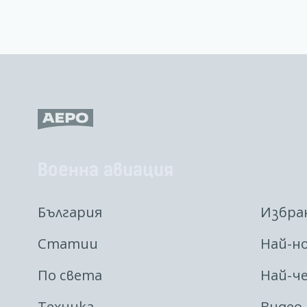
Военна авиация
България
Избра
Статии
Най-н
По света
Най-ч
Техника
Видео