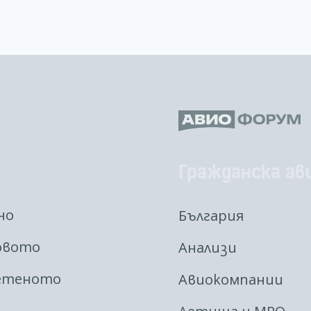
Гражданска ав
но
България
овото
Анализи
етеното
Авиокомпании