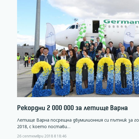
Рекордни 2 000 000 за летище Варна
Летище Варна посрещна двумилионния си пътник за г
2018, с което постави…
26 септември 2018 в 18:46