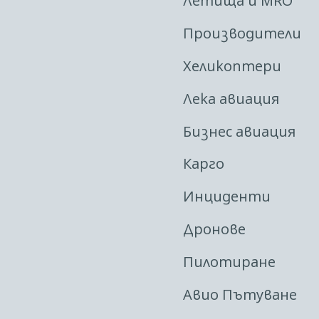
Летища и MRO
Производители
Хеликоптери
Лека авиация
Бизнес авиация
Карго
Инциденти
Дронове
Пилотиране
Авио Пътуване