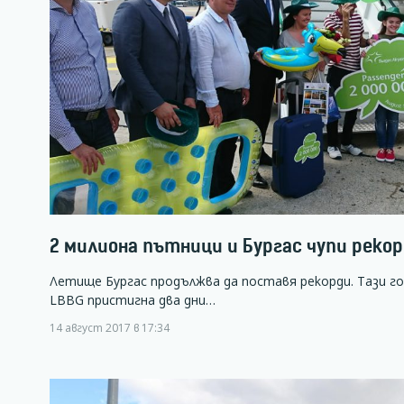
2 милиона пътници и Бургас чупи реко
Летище Бургас продължва да поставя рекорди. Тази г
LBBG пристигна два дни…
14 август 2017 в 17:34