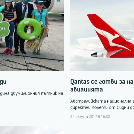
рди
Qantas се готви за н
авиацията
одина двумилионния пътник на
Австралийската национална а
директни полети от Сидни д
24 август 2017 в 16:32