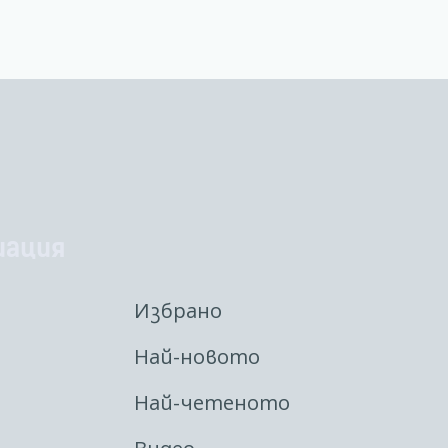
иация
Избрано
Най-новото
Най-четеното