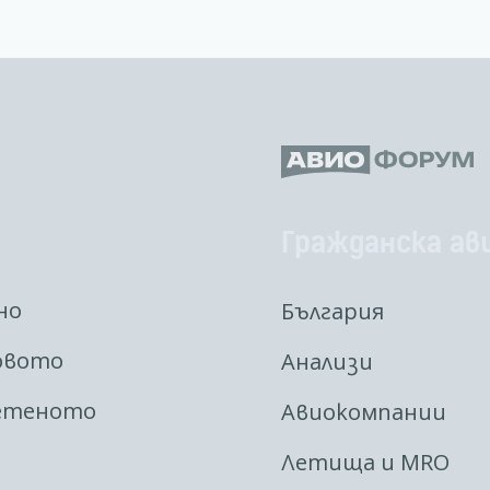
Гражданска ав
но
България
овото
Анализи
етеното
Авиокомпании
Летища и MRO