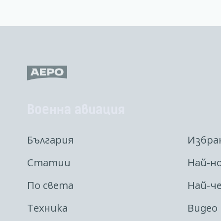
Военна авиация
България
Избра
Статии
Най-н
По света
Най-ч
Техника
Видео