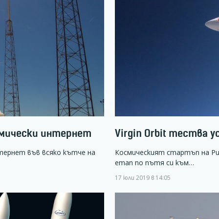
смически интернет
Virgin Orbit тества 
тернет във всяко кътче на
Космическият стартъп на Ричъ
етап по пътя си към…
17 юли 2019 в 14:05