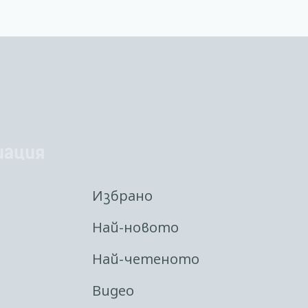
иация
Избрано
Най-новото
Най-четеното
Видео