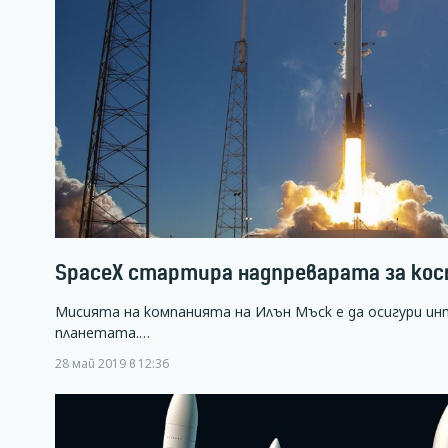
SpaceX стартира надпреварата за ко
Мисията на компанията на Илън Мъск е да осигури ин
планетата.…
28 май 2019 в 12:36