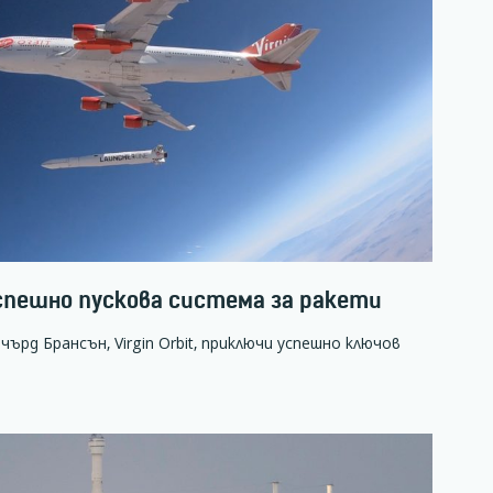
успешно пускова система за ракети
рд Брансън, Virgin Orbit, приключи успешно ключов