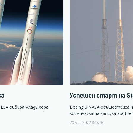
са
Успешен старт на Sta
ESA събира млади хора,
Boeing и NASA осъществиха н
космическата капсула Starline
20 май 2022 в 08:03