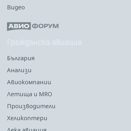
Видео
Гражданска авиация
България
Анализи
Авиокомпании
Летища и MRO
Производители
Хеликоптери
Лека авиация