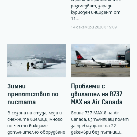
разследват, заради
куриозен инцидент от
11…
14 декември 2020 в 19:09
Зимни
Проблеми с
препятствия по
двигател на B737
пистата
MAX на Air Canada
В сезона на студа, леда и
Боинг 737 МАХ-8 на Air
снежните виелици, много
Canada, изпълняващ полет
по-често виждаме
за пребазиране на 22
допълнително оборудване
декември без пътници…