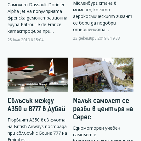
Мюленбург стана в
Самолет Dassault Dorinier
момент, когато
Alpha Jet на популярната
аерокосмическият гигант
френска демонстрационна
се бори да подобри
група Patrouille de France
отношенията…
катастрофира при…
23 декември 2019 в 19:33
25 юли 2019 в 15:04
Сблъсък между
Малък самолет се
А350 и B777 в Дубай
разби в центъра на
Серес
Първият А350 във флота
на British Airways пострада
Eдномоторен учебен
при сблъсък с Боинг 777 на
самолет е
Emirates…