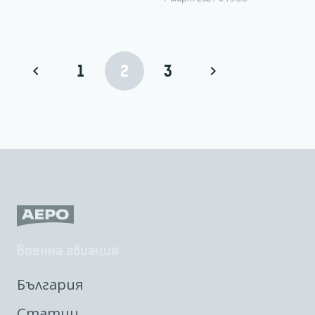
1
2
3
Военна авиация
България
Статии