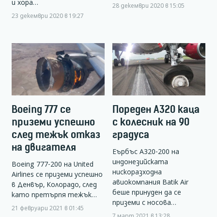
и хора…
28 декември 2020 в 15:05
23 декември 2020 в 19:27
Boeing 777 се
Пореден А320 каца
приземи успешно
с колесник на 90
след тежък отказ
градуса
на двигателя
Еърбъс А320-200 на
индонезийската
Boeing 777-200 на United
нискоразходна
Airlines се приземи успешно
авиокомпания Batik Air
в Денвър, Колорадо, след
беше принуден да се
като претърпя тежък…
приземи с носова…
21 февруари 2021 в 01:45
7 март 2021 в 13:28