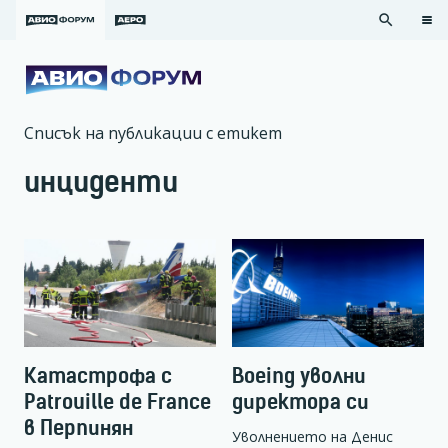
search
Списък на публикации с етикет
инциденти
Катастрофа с
Boeing уволни
Patrouille de France
директора си
в Перпинян
Уволнението на Денис