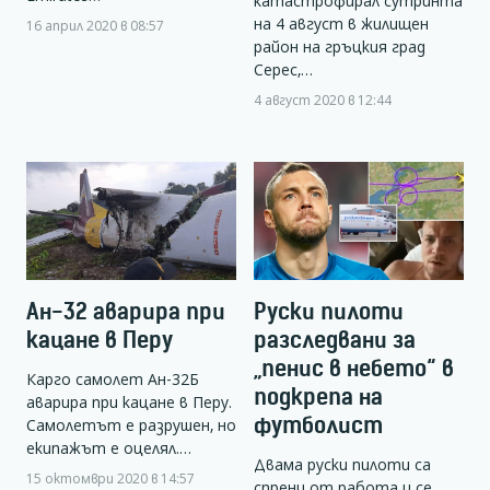
катастрофирал сутринта
на 4 август в жилищен
16 април 2020 в 08:57
район на гръцкия град
Серес,…
4 август 2020 в 12:44
Ан-32 аварира при
Руски пилоти
кацане в Перу
разследвани за
„пенис в небето“ в
Карго самолет Ан-32Б
подкрепа на
аварира при кацане в Перу.
футболист
Самолетът е разрушен, но
екипажът е оцелял.…
Двама руски пилоти са
15 октомври 2020 в 14:57
спрени от работа и се