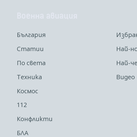
Военна авиация
България
Избра
Статии
Най-н
По света
Най-ч
Техника
Видео
Космос
112
Конфликти
БЛА