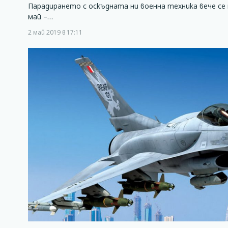
Парадирането с оскъдната ни военна техника вече се
май –…
2 май 2019 в 17:11