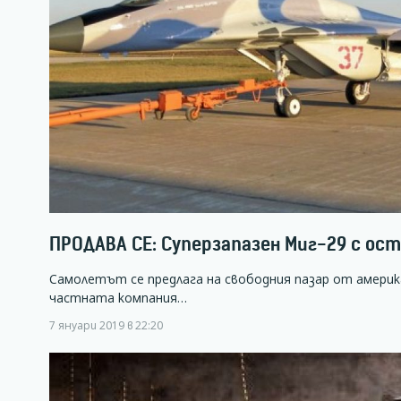
ПРОДАВА СЕ: Суперзапазен Миг-29 с ос
Самолетът се предлага на свободния пазар от америка
частната компания…
7 януари 2019 в 22:20