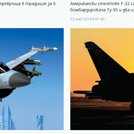
 превръща в традиция за 6
Американски стелтове F-22 с
бомбардировача Ту-95 и два 
22 май 2019 в 01:40