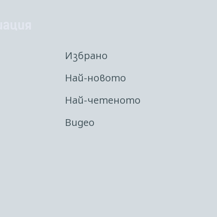
иация
Избрано
Най-новото
Най-четеното
Видео