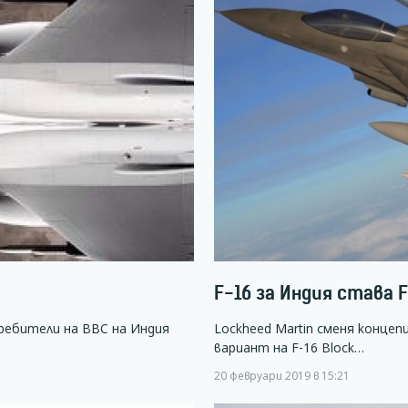
F-16 за Индия става F
ребители на ВВС на Индия
Lockheed Martin сменя концеп
вариант на F-16 Block…
20 февруари 2019 в 15:21