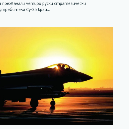
а прехванали четири руски стратегически
изтребителя Су-35 край…