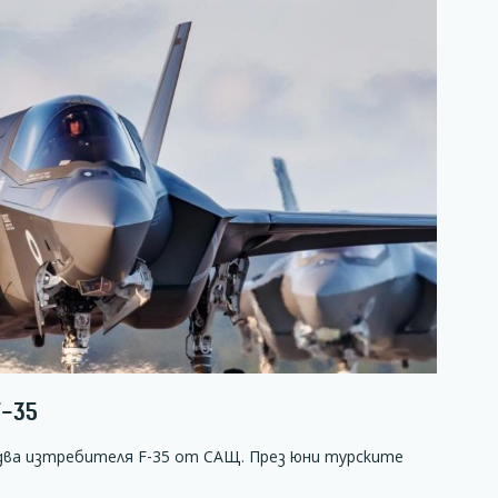
F-35
 два изтребителя F-35 от САЩ. През юни турските