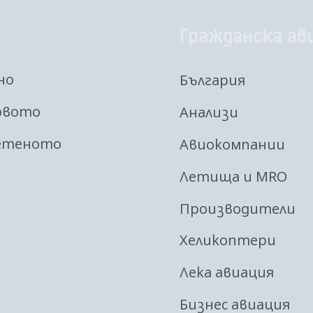
Гражданска ав
но
България
овото
Анализи
етеното
Авиокомпании
Летища и MRO
Производители
Хеликоптери
Лека авиация
Бизнес авиация