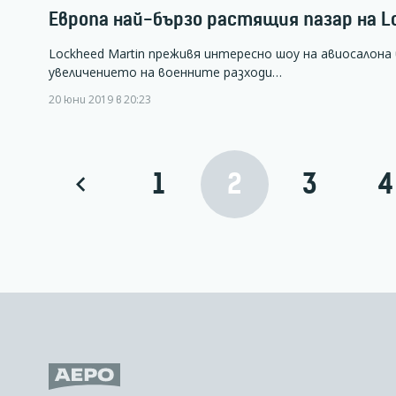
Европа най-бързо растящия пазар на L
Lockheed Martin преживя интересно шоу на авиосалона 
увеличението на военните разходи…
20 юни 2019 в 20:23
1
2
3
4