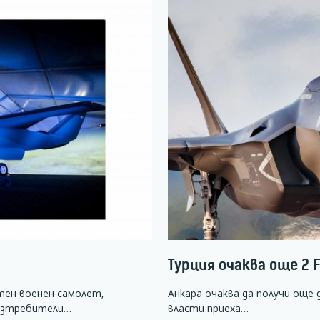
Турция очаква още 2 
тен военен самолет,
Анкара очаква да получи още
 изтребители…
власти приеха…