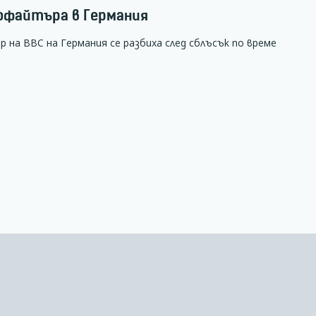
офайтъра в Германия
а ВВС на Германия се разбиха след сблъсък по време