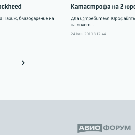
ockheed
Катастрофа на 2 юр
в Париж, благодарение на
Два изтребителя Юрофайтър н
на полет…
24 юни 2019 в 17:44