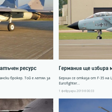
татъчен ресурс
Германия ще избира м
нски брокер. Той е летял за
Берлин се отказа от F-35 на 
Eurofighter…
1 февруари 2019 в 00:33