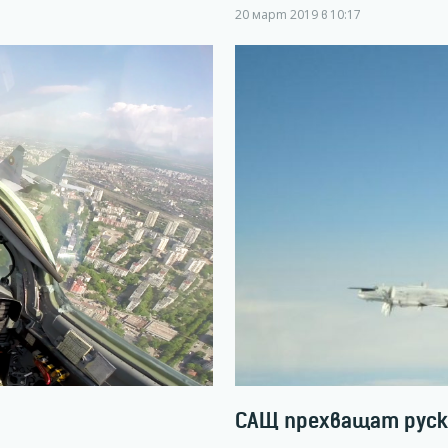
20 март 2019 в 10:17
САЩ прехващат руски