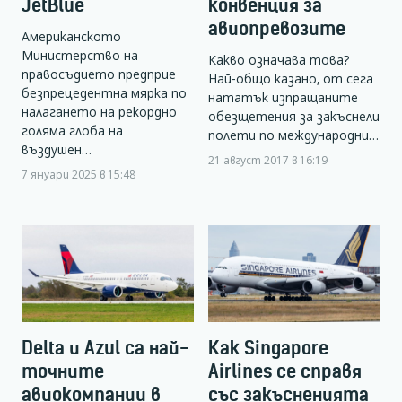
JetBlue
конвенция за
авиопревозите
Американското
Министерство на
Какво означава това?
правосъдието предприе
Най-общо казано, от сега
безпрецедентна мярка по
нататък изпращаните
налагането на рекордно
обезщетения за закъснели
голяма глоба на
полети по международни…
въздушен…
21 август 2017 в 16:19
7 януари 2025 в 15:48
Delta и Azul са най-
Как Singapore
точните
Airlines се справя
авиокомпании в
със закъсненията