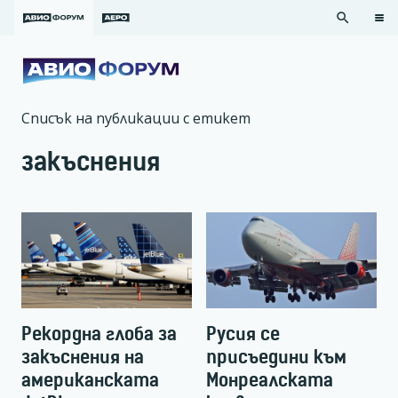
search
Списък на публикации с етикет
закъснения
Рекордна глоба за
Русия се
закъснения на
присъедини към
американската
Монреалската