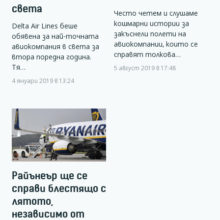
света
Често четем и слушаме
кошмарни истории за
Delta Air Lines беше
закъснели полети на
обявена за най-точната
авиокомпании, които се
авиокомпания в света за
справят толкова…
втора поредна година.
Тя…
5 август 2019 в 17:48
4 януари 2019 в 13:24
Райънеър ще се
справи блестящо с
лятото,
независимо от