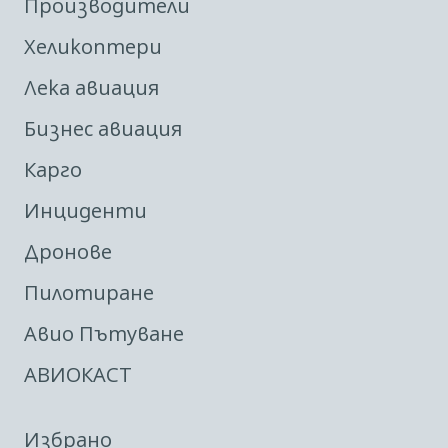
Производители
Хеликоптери
Лека авиация
Бизнес авиация
Карго
Инциденти
Дронове
Пилотиране
Авио Пътуване
АВИОКАСТ
Избрано