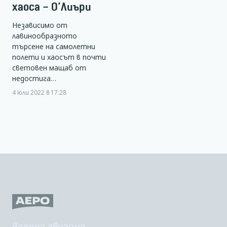
хаоса – О’Лиъри
Независимо от
лавинообразното
търсене на самолетни
полети и хаосът в почти
световен мащаб от
недостига…
4 юли 2022 в 17:28
Военна авиация