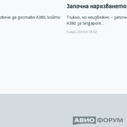
Започна нарязването
овече да доставя А380, който
Тъжно, но неизбежно – започ
А380 за Singapore…
5 май 2019 в 18:02