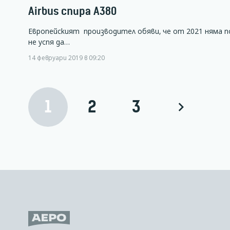
Airbus спира А380
Европейският производител обяви, че от 2021 няма п
не успя да…
14 февруари 2019 в 09:20
1
2
3