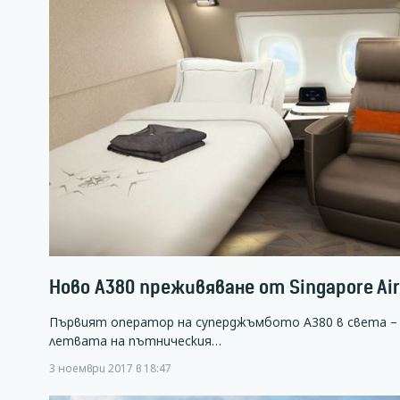
Ново А380 преживяване от Singapore Air
Първият оператор на суперджъмбото А380 в света – Sin
летвата на пътническия…
3 ноември 2017 в 18:47