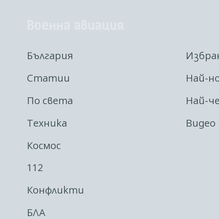
Военна авиация
България
Избра
Статии
Най-н
По света
Най-ч
Техника
Видео
Космос
112
Конфликти
БЛА