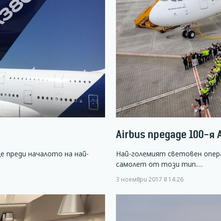
Airbus предаде 100-я 
е преди началото на най-
Най-големият световен опера
самолет от този тип.…
3 ноември 2017 в 14:26