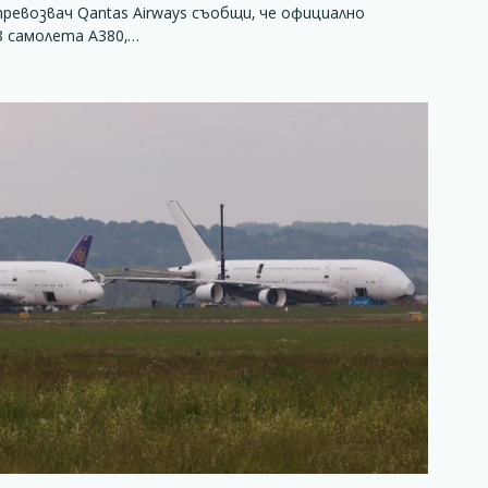
ревозвач Qantas Airways съобщи, че официално
8 самолета А380,…