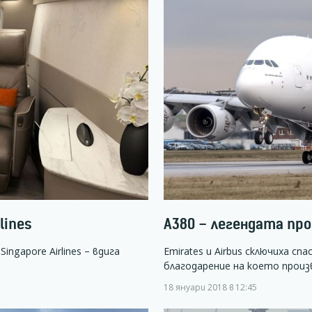
lines
А380 – легендата пр
gapore Airlines – вдига
Emirates и Airbus сключиха с
благодарение на което про
18 януари 2018 в 12:45