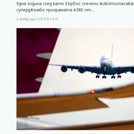
Една година след като Еърбъс спечели животоспасяващ
суперджъмбо програмата А380 от…
3 февруари 2019 в 19:41