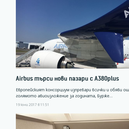
Airbus търси нови пазари с A380plus
Европейският консорциум изпревари всички и обяви ощ
голямото авиоизложение за годината, Бурже…
19 юни 2017 в 11:51