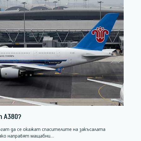
 A380?
гат да се окажат спасителите на закъсалата
 ако направят мащабни…