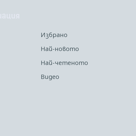
иация
Избрано
Най-новото
Най-четеното
Видео