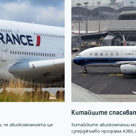
Китайците спасяват
и, че авиокомпанията ще
Китайските авиокомпании мо
суперджъмбо програма А380,