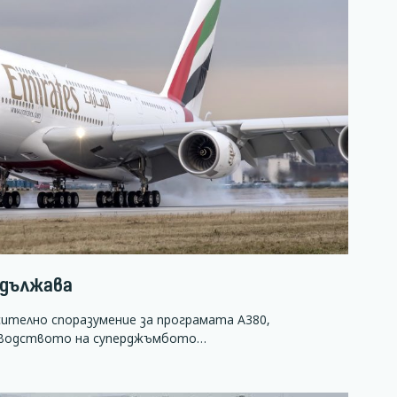
одължава
пасително споразумение за програмата А380,
изводството на суперджъмбото…