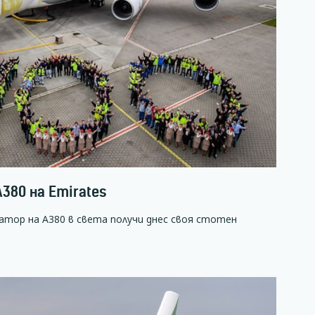
А380 на Emirates
тор на А380 в света получи днес своя стотен