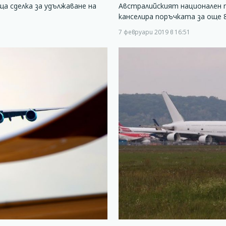
а сделка за удължаване на
Австралийският национален п
канселира поръчката за още 
7 февруари 2019 в 16:51