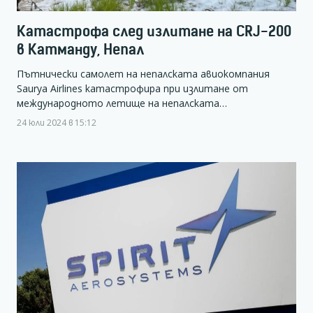
Катастрофа след излитане на CRJ-200
в Катманду, Непал
Пътнически самолет на непалската авиокомпания
Saurya Airlines катастрофира при излитане от
международното летище на непалската…
24 юли 2024 в 15:12