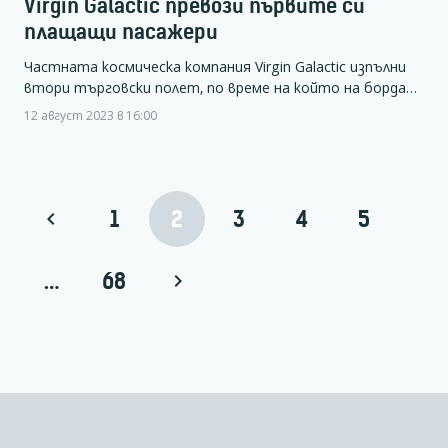
Virgin Galactic превози първите си
плащащи пасажери
Частната космическа компания Virgin Galactic изпълни
втори търговски полет, по време на който на борда…
12 август 2023 в 16:00
1
2
3
4
5
…
68