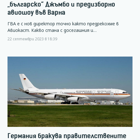
„българско“ Джъмбо и предизборно
авиошоу във Варна
ГВА е с нов директор точно както предрекохме в
Авиокаст. Какво стана с досегашния и…
22 септември 2023 в 18:39
Германия бракува правителствените