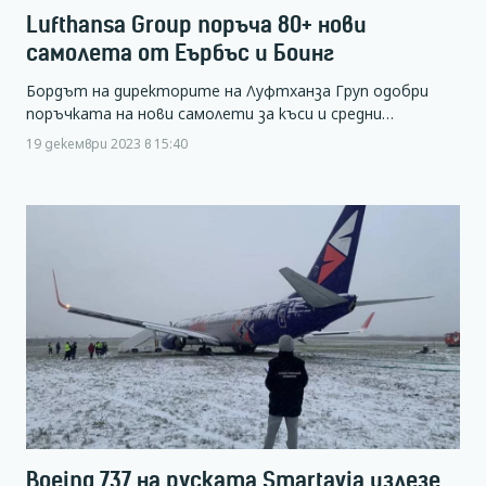
Lufthansa Group поръча 80+ нови
самолета от Еърбъс и Боинг
Бордът на директорите на Луфтханза Груп одобри
поръчката на нови самолети за къси и средни…
19 декември 2023 в 15:40
Boeing 737 на руската Smartavia излезе