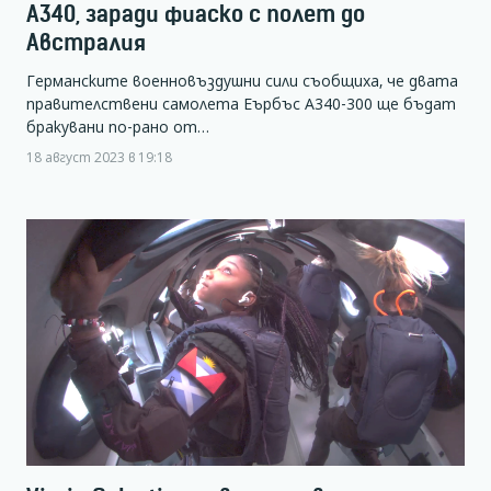
А340, заради фиаско с полет до
Австралия
Германските военновъздушни сили съобщиха, че двата
правителствени самолета Еърбъс А340-300 ще бъдат
бракувани по-рано от…
18 август 2023 в 19:18