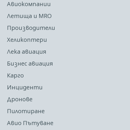
Авиокомпании
Летища и MRO
Производители
Хеликоптери
Лека авиация
Бизнес авиация
Карго
Инциденти
Дронове
Пилотиране
Авио Пътуване