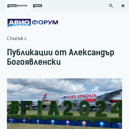
search
Списък с
Публикации от Александър
Богоявленски