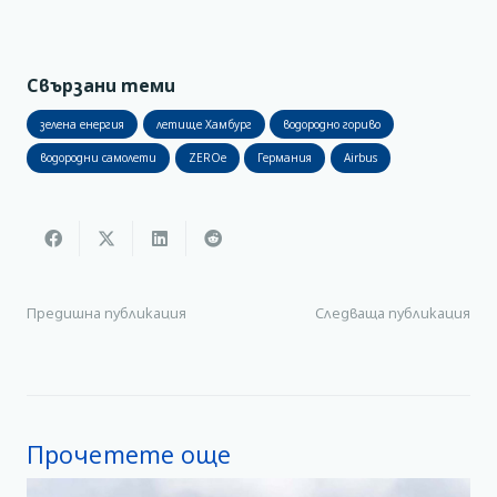
Свързани теми
зелена енергия
летище Хамбург
водородно гориво
водородни самолети
ZEROe
Германия
Airbus
Предишна публикация
Следваща публикация
Прочетете още