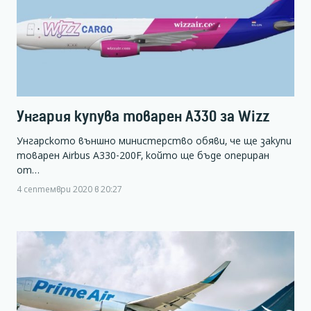
Унгария купува товарен А330 за Wizz
Унгарското външно министерство обяви, че ще закупи
товарен Airbus A330-200F, който ще бъде опериран
от…
4 септември 2020 в 20:27