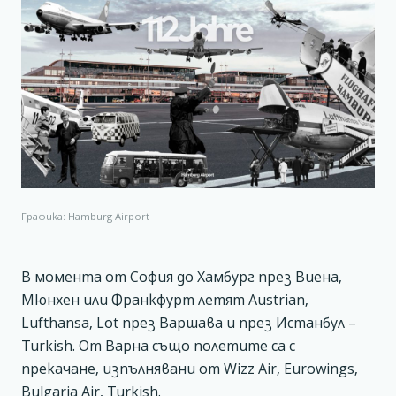
Графика: Hamburg Airport
В момента от София до Хамбург през Виена,
Мюнхен или Франкфурт летят Austrian,
Lufthansa, Lot през Варшава и през Истанбул –
Turkish. От Варна също полетите са с
прекачане, изпълнявани от Wizz Air, Eurowings,
Bulgaria Air, Turkish.