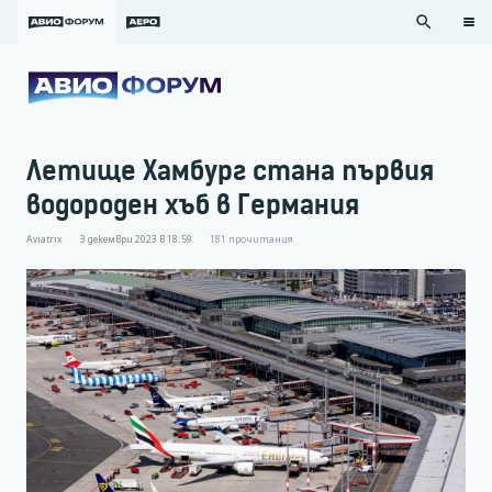
search
Летище Хамбург стана първия
водороден хъб в Германия
Aviatrix
3 декември 2023 в 18:59
181
прочитания