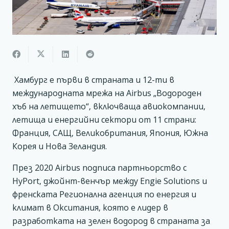
Хамбург е първи в страната и 12-ти в
международната мрежа на Airbus „Водороден
хъб на летището“, включваща авиокомпании,
летища и енергийни сектори от 11 страни:
Франция, САЩ, Великобритания, Япония, Южна
Корея и Нова Зеландия.
През 2020 Airbus подписа партньорство с
HyPort, джойнт-венчър между Engie Solutions и
френската Регионална агенция по енергия и
климат в Окситания, която е лидер в
разработката на зелен водород в страната за