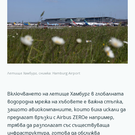
Летище Хамбург, снимка: Hamburg Airport
Включването на летище Хамбург в глобалната
водородна мрежа на хъбовете е важна стъпка,
защото авиокомпаниите, които биха искали да
предлагат връзки с Airbus ZEROe например,
трябва да разполагат със съществуваща
инфраструктура, готова да обслужва