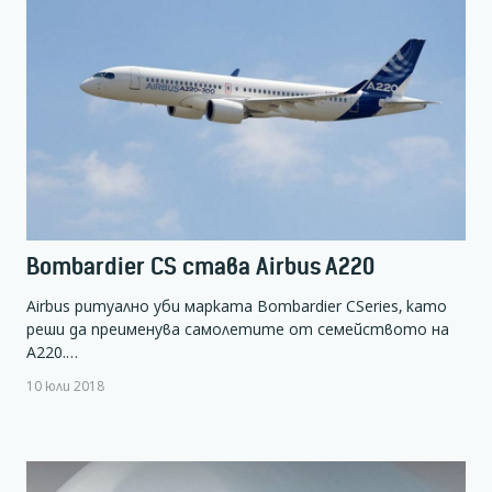
Bombardier CS става Airbus A220
Airbus ритуално уби марката Bombardier CSeries, като
реши да преименува самолетите от семейството на
А220.…
10 юли 2018