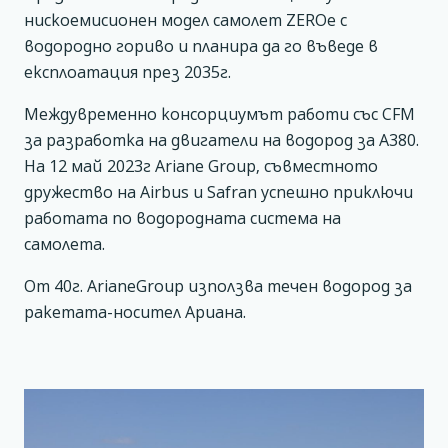
нискоемисионен модел самолет ZEROe с
водородно гориво и планира да го въведе в
експлоатация през 2035г.
Междувременно консорциумът работи със CFM
за разработка на двигатели на водород за А380.
На 12 май 2023г Ariane Group, съвместното
дружество на Airbus и Safran успешно приключи
работата по водородната система на
самолета.
От 40г. ArianeGroup използва течен водород за
ракетата-носител Ариана.