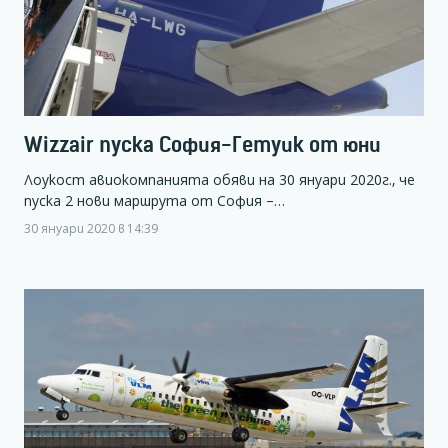
Wizzair пуска София-Гетуик от юни
Лоукост авиокомпанията обяви на 30 януари 2020г., че
пуска 2 нови маршрута от София –…
30 януари 2020 в 14:39