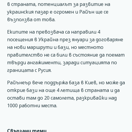
в страната, потенциалът за развитие на
украинския пазар е огромен и Райън ще се
възползва от това.
Екипите на превозвача са направили 4
посещения в Украйна през януари за договаряне
на нови маршрути и бази, но местното
правителство не са били в състояние да поемат
твърди ангажименти, заради ситуацията по
границата с Русия.
Райънеър вече поддържа база в Киев, но може да
открие бази на още 4 летища в страната и да
остави там до 20 самолета, разкривайки над
1000 работни места.
Свързани теми