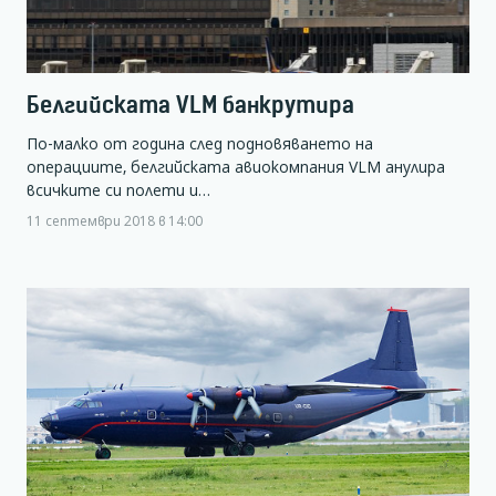
Белгийската VLM банкрутира
По-малко от година след подновяването на
операциите, белгийската авиокомпания VLM анулира
всичките си полети и…
11 септември 2018 в 14:00