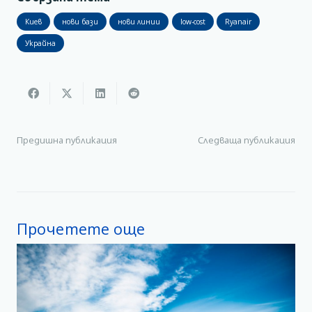
Киев
нови бази
нови линии
low-cost
Ryanair
Украйна
Предишна публикация
Следваща публикация
Прочетете още