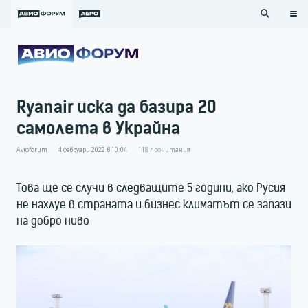
search
Ryanair иска да базира 20
самолета в Украйна
Avioforum
4 февруари 2022 в 10:04
118
прочитания
Това ще се случи в следващите 5 години, ако Русия
не нахлуе в страната и бизнес климатът се запази
на добро ниво