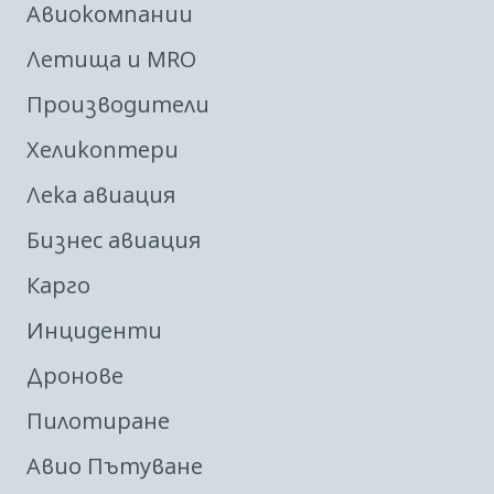
Авиокомпании
Летища и MRO
Производители
Хеликоптери
Лека авиация
Бизнес авиация
Карго
Инциденти
Дронове
Пилотиране
Авио Пътуване