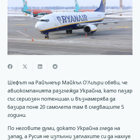
Шефът на Райънеър Майкъл О’Лиъри обяви, че
авиокомпанията разглежда Украйна, като пазар
със сериозен потенциал и възнамерява да
базира поне 20 самолета там в следващите 5
години.
По неговите думи, докато Украйна гледа на
запад, а Русия не изпълни заплахите си да нахлуе