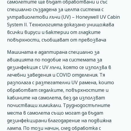
самолетите ще бъдат обработвани и със
специално създадена за целта система с
ултравиолетови лъчи (UV) – Honeywell UV Cabin
System II. Технологията доказано унищожава
всички вируси и бактерии от гладките
повърхности, съобщават от превозвача
Машината е адаптирана специално за
авиацията по подобие на системата за
дезинфекция с UV лъчи, която се използва в
лечебни заведения и COVID отделения. Тя
разполага с разтегателни UV рамена, които
обработват седалките, повърхностите и
кабините на самолета, без да използват
почистващи химикали. Труднодостъпните
места в самолета също могат да бъдат
дезинфекцирани благодарение на подвижна
лампа. По този начин, след обработка с