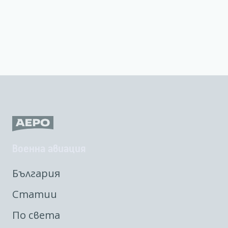
Военна авиация
България
Статии
По света