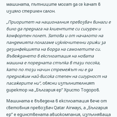
машината, пътниците могат да се качат в
изцяло стерилен салон.
„Приоритет на националния превозвач винаги е
било да предлага на клиентите си сигурен и
комфортен полет. Затова и от началото на
пандемията полагаме изключителни грижи за
дезинфекцията на борда на самолетите си.
Въвеждането в експлоатация на новата
машина е поредната стъпка в тази посока,
като по този начин стремежът ни е да
предложим най-висока степен на сигурност на
пасажерите ни“
, обясни изпълнителният
директор на „България ер“ Христо Тодоров.
Машината е въведена в експлоатация вече от
световния превозвач Qatar Airways, а „България
ер“ е единствената авиокомпания, изпълняваща