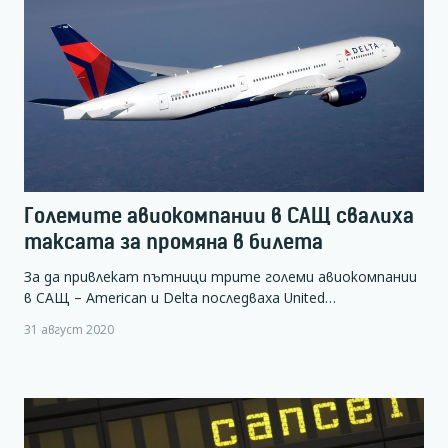
Големите авиокомпании в САЩ свалиха
таксата за промяна в билета
За да привлекат пътници трите големи авиокомпании
в САЩ – American и Delta последваха United…
31 август 2020