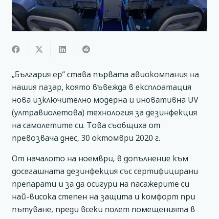
„България ер“ става първата авиокомпания на
нашия пазар, която въвежда в експлоатация
нова изключително модерна и иновативна UV
(ултравиолетова) технология за дезинфекция
на самолетите си. Това съобщиха от
превозвача днес, 30 октомври 2020 г.
От началото на ноември, в допълнение към
досегашната дезинфекция със сертифицирани
препaрати и за да осигури на пасажерите си
най-висока степен на защита и комфорт при
пътуване, преди всеки полет помещенията в