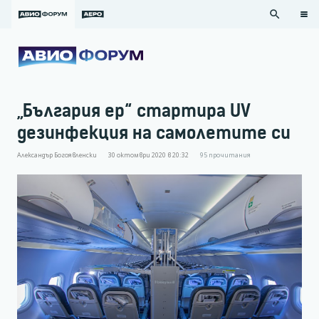
search
„България ер“ стартира UV
дезинфекция на самолетите си
Александър Богоявленски
30 октомври 2020 в 20:32
95
прочитания