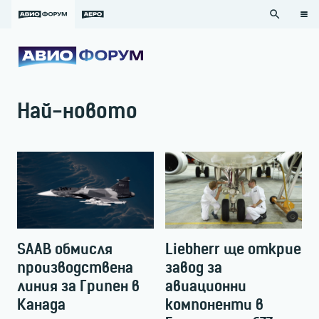
search
Най-новото
SAAB обмисля
Liebherr ще открие
производствена
завод за
линия за Грипен в
авиационни
Канада
компоненти в