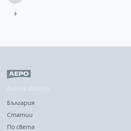
Военна авиация
България
Статии
По света