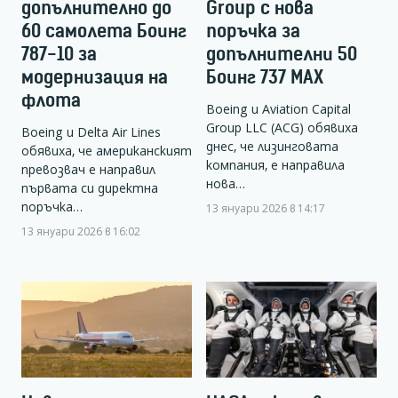
допълнително до
Group с нова
60 самолета Боинг
поръчка за
787-10 за
допълнителни 50
модернизация на
Боинг 737 MAX
флота
Boeing и Aviation Capital
Group LLC (ACG) обявиха
Boeing и Delta Air Lines
днес, че лизинговата
обявиха, че американският
компания, е направила
превозвач е направил
нова…
първата си директна
поръчка…
13 януари 2026 в 14:17
13 януари 2026 в 16:02