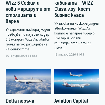
Wizz в София и
кабината – WIZZ
нови маршрути от
Class, лоу-кост
столицата и
бизнес класа
Варна
Унгарската нискоразходна
авиокомпания Wizz Air,
Унгарският нискоразходен
която е пазарен лидер в
превозвач и пазарен лидер
България, обяви
в България, Wizz Air, обяви
въвеждането на WIZZ
значително разширяване
Class…
на дейността…
13 януари 2026 в 16:31
30 януари 2026 в 16:53
Delta поръча
Aviation Capital