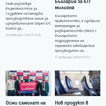
България за €77
Saab разглежда
милиона
възможността за
създаване на канадска
Българското
производствена линия за
правителство, е одобрило
изтребителите Gripen E/F,
меморандум за
която да…
разбирателство (MoU) с
20 февруари 2026 в 14:45
българското
подразделение на
германско-швейцарския
производител на…
17 февруари 2026 в 16:53
Осми самолет на
Нов продукт в