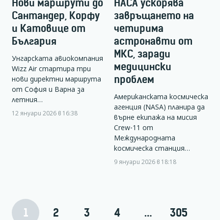
Нови маршрути до
НАСА ускорява
Сантандер, Корфу
завръщането на
и Катовице от
четирима
България
астронавти от
МКС, заради
Унгарската авиокомпания
медицински
Wizz Air стартира три
проблем
нови директни маршрута
от София и Варна за
Американската космическа
летния…
агенция (NASA) планира да
12 януари 2026 в 16:38
върне екипажа на мисия
Crew-11 от
Международната
космическа станция…
9 януари 2026 в 18:18
1
2
3
4
…
305