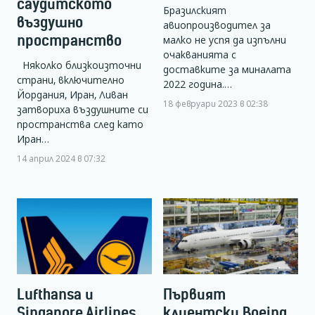
саудитското
Бразилският
въздушно
авиопроизводител за
пространство
малко не успя да изпълни
очакванията с
Няколко близкоизточни
доставките за миналата
страни, включително
2022 година.…
Йордания, Иран, Ливан
18 февруари 2023 в 02:38
затвориха въздушните си
пространства след като
Иран…
14 април 2024 в 07:32
Lufthansa и
Първият
Singapore Airlines
клиентски Boeing