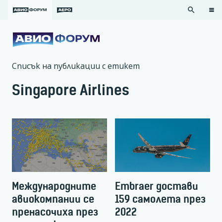
search
Списък на публикации с етикет
Singapore Airlines
Международните
Embraer достави
авиокомпании се
159 самолета през
пренасочиха през
2022