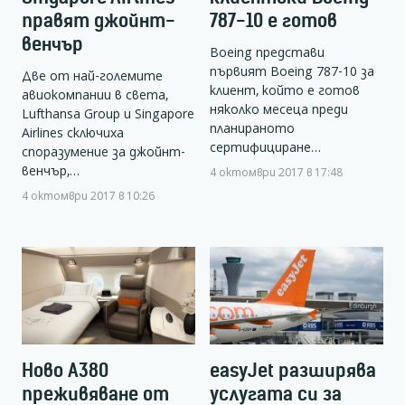
правят джойнт-
787-10 е готов
венчър
Boeing представи
първият Boeing 787-10 за
Две от най-големите
клиент, който е готов
авиокомпании в света,
няколко месеца преди
Lufthansa Group и Singapore
планираното
Airlines сключиха
сертифициране…
споразумение за джойнт-
венчър,…
4 октомври 2017 в 17:48
4 октомври 2017 в 10:26
Ново А380
easyJet разширява
преживяване от
услугата си за