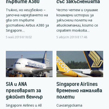
първите А380
със закъсненията
Тъжно, но неизбежно –
Често четем и слушаме
започна нарязването на
кошмарни истории за
два от първите
закъснели полети на
доставени Airbus А380 за
авиокомпании, които се
Singapore…
справят толкова…
5 май 2019 в 18:02
5 август 2019 в 17:48
SIA и ANA
Singapore Airlines
преговарят за
временно намалява
джойнт венчър
полети
Singapore Airlines и All
Сингапурската