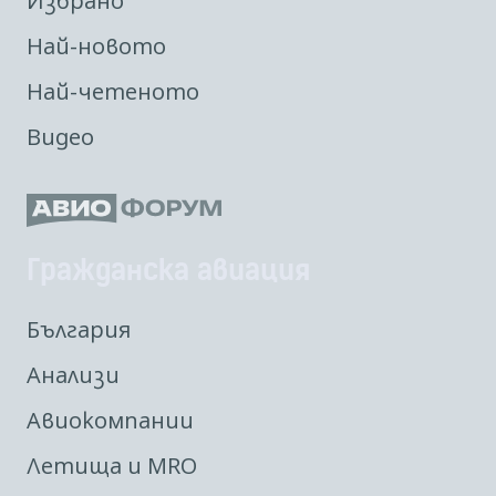
Избрано
Най-новото
Най-четеното
Видео
Гражданска авиация
България
Анализи
Авиокомпании
Летища и MRO