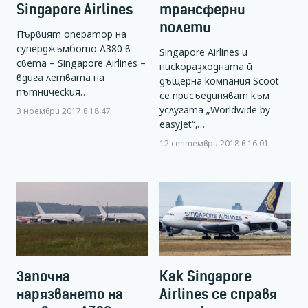
Singapore Airlines
трансферни
полети
Първият оператор на
суперджъмбото А380 в
Singapore Airlines и
света – Singapore Airlines –
нискоразходната й
вдига летвата на
дъщерна компания Scoot
пътническия…
се присъединяват към
услугата „Worldwide by
3 ноември 2017 в 18:47
easyJet“,…
12 септември 2018 в 16:01
Започна
Как Singapore
нарязването на
Airlines се справя