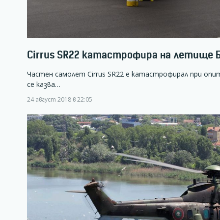
Cirrus SR22 катастрофира на летище 
Частен самолет Cirrus SR22 е катастрофирал при опит
се казва…
24 август 2018 в 22:05