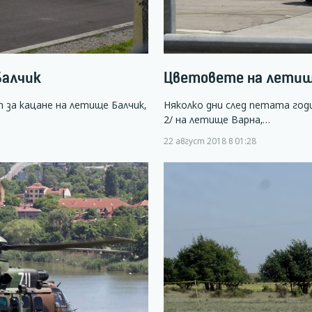
Балчик
Цветовете на летищ
 за кацане на летище Балчик,
Няколко дни след петата го
2/ на летище Варна,…
22 август 2018 в 01:28