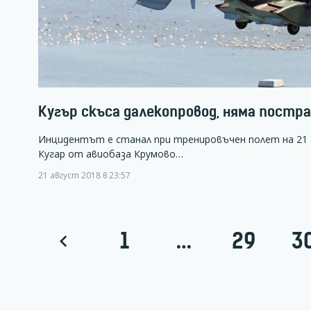
Кугър скъса далекопровод, няма постр
Инцидентът е станал при тренировъчен полет на 21 
Кугар от авиобаза Крумово…
21 август 2018 в 23:57
1
…
29
3