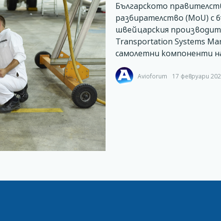
Българското правителств
разбирателство (MoU) с б
швейцарския производител
Transportation Systems Ma
самолетни компоненти н
Avioforum
17 февруари 202