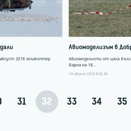
адали
Авиомоделизъм в Доб
август 2018 хеликоптер
Авиомоделисти от цяла Бълга
Варна на 18…
19 август 2018 в 02:40
0
31
32
33
34
35