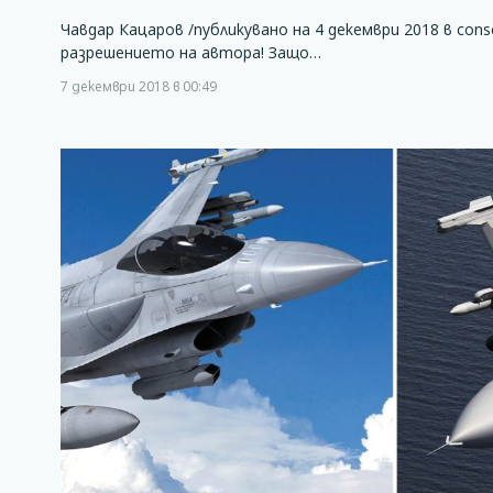
Чавдар Кацаров /публикувано на 4 декември 2018 в conse
разрешението на автора! Защо…
7 декември 2018 в 00:49