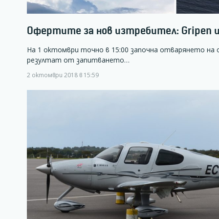
Офертите за нов изтребител: Gripen и
На 1 октомври точно в 15:00 започна отварянето на 
резултат от запитването…
2 октомври 2018 в 15:59