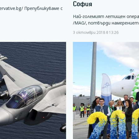
София
rvative.bg/ Препубликуваме с
Най-големият летищен операт
/MAG/, потвърди намерениет
3 октомври 2018 в 13:26