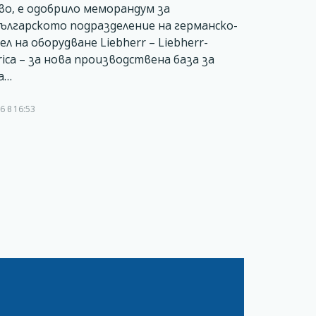
о, е одобрило меморандум за
ългарското подразделение на германско-
 на оборудване Liebherr – Liebherr-
rica – за нова производствена база за
а…
6 в 16:53