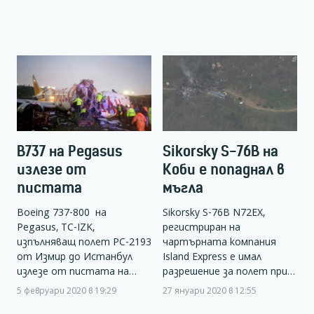
B737 на Pegasus
Sikorsky S-76B на
излезе от
Коби е попаднал в
пистата
мъгла
Boeing 737-800 на
Sikorsky S-76B N72EX,
Pegasus, TC-IZK,
регистриран на
изпълняващ полет PC-2193
чартърната компания
от Измир до Истанбул
Island Express е имал
излезе от пистата на…
разрешение за полет при…
5 февруари 2020 в 19:29
27 януари 2020 в 12:55