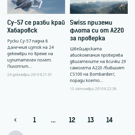
Су-57 се разби край
Swiss приземи
Хабаровск
флота си от A220
за проверка
Руски Су-57 падна в
Далечния изток на 24
Швейцарската
декември по време на
авиокомпания проверява
изпитателен полет.
двигателите на всички 29
Пилотът…
самолета А220 /бившият
CS100 на Bombardier/,
24 декември 2019 в 21:01
поради което…
15 октомври 2019 в 22:38
1
…
12
13
14