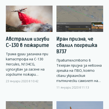
Австралия изгуби
Иран призна, че
C-130 в пожарите
свалил погрешка
В737
Трима души загинаха при
катастрофа на C-130
Правителството в
Hercules, N134CG,
Техеран призна за неволна
използван за гасене на
грешка на ПВО, която
горските пожари…
свали украинския
пътнически самолет на…
23 януари 2020 в 10:42
11 януари 2020 в 11:13