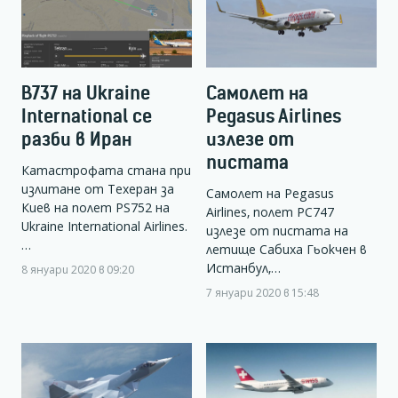
B737 на Ukraine
Самолет на
International се
Pegasus Airlines
разби в Иран
излезе от
пистата
Катастрофата стана при
излитане от Техеран за
Самолет на Pegasus
Киев на полет PS752 на
Airlines, полет PC747
Ukraine International Airlines.
излезе от пистата на
…
летище Сабиха Гьокчен в
Истанбул,…
8 януари 2020 в 09:20
7 януари 2020 в 15:48