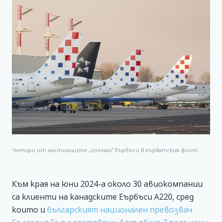
Четири от настоящите „големи“ Еърбъси в хърватския флот
Към края на юни 2024-а около 30 авиокомпании
са клиенти на канадските Еърбъси А220, сред
които и
българският национален превозвач