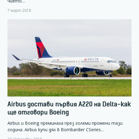
чието…
7 март 2018
Airbus достави първия А220 на Delta-как
ще отговори Boeing
Airbus и Boeing преминаха през големи промени тази
година. Airbus купи дял в Bombardier CSeries…
30 октомври 2018