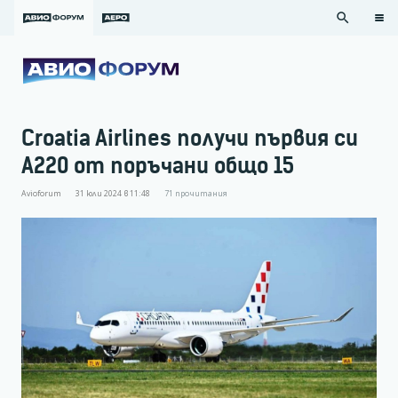
search
Croatia Airlines получи първия си
A220 от поръчани общо 15
Avioforum
31 юли 2024 в 11:48
71
прочитания