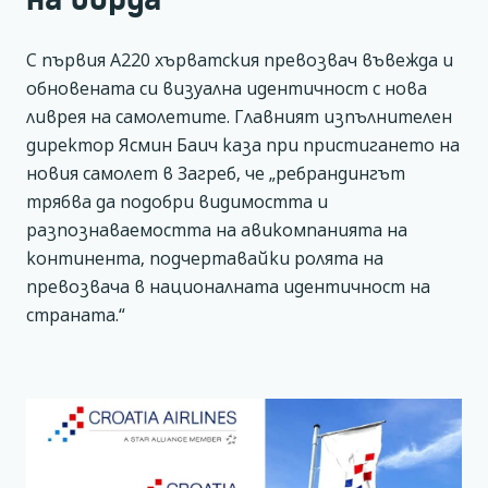
С първия А220 хърватския превозвач въвежда и
обновената си визуална идентичност с нова
ливрея на самолетите. Главният изпълнителен
директор Ясмин Баич каза при пристигането на
новия самолет в Загреб, че „ребрандингът
трябва да подобри видимостта и
разпознаваемостта на авикомпанията на
континента, подчертавайки ролята на
превозвача в националната идентичност на
страната.“