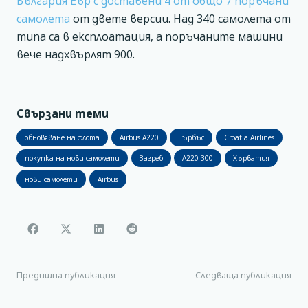
България Еър с доставени 4 от общо 7 поръчани
самолета
от двете версии. Над 340 самолета от
типа са в експлоатация, а поръчаните машини
вече надхвърлят 900.
Свързани теми
обновяване на флота
Airbus A220
Еърбъс
Croatia Airlines
покупка на нови самолети
Загреб
A220-300
Хърватия
нови самолети
Airbus
Предишна публикация
Следваща публикация