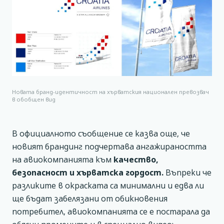
Новата бранд-идентичност на хърватския национален превозвач
в обобщен вид
В официалното съобщение се казва още, че
новият брандинг подчертава ангажираността
на авиокомпанията към
качество,
безопасност и хърватска гордост.
Въпреки че
разликите в окраската са минимални и едва ли
ще бъдат забелязани от обикновения
потребител, авиокомпанията се е постарала да