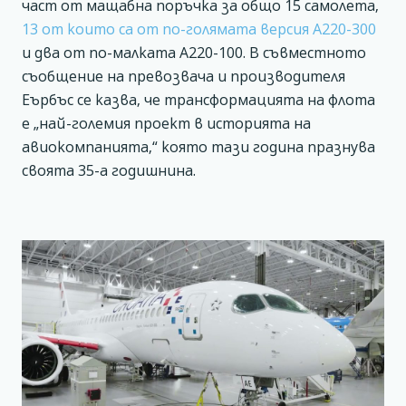
част от мащабна поръчка за общо 15 самолета,
13 от които са от по-голямата версия А220-300
и два от по-малката А220-100. В съвместното
съобщение на превозвача и производителя
Еърбъс се казва, че трансформацията на флота
е „най-големия проект в историята на
авиокомпанията,“ която тази година празнува
своята 35-а годишнина.