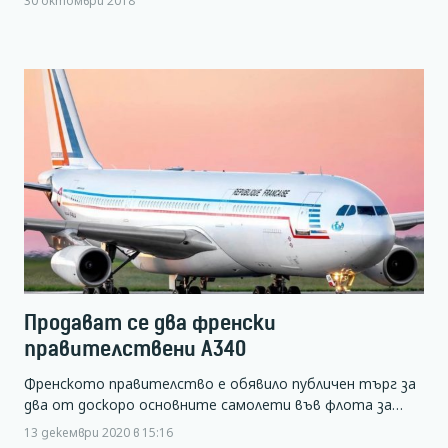
Продават се два френски
правителствени А340
Френското правителство е обявило публичен търг за
два от доскоро основните самолети във флота за…
13 декември 2020 в 15:16