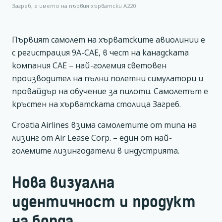
Загреб, е името на първия хърватски А220
Първият самолет на хърватските авиолинии е
с регистрация 9A-CAE, в чест на канадската
компания CAE – най-големия световен
производител на пълни полетни симулатори и
провайдър на обучение за пилоти. Самолетът е
кръстен на хърватската столица Загреб.
Croatia Airlines взима самолетите от типа на
лизинг от Air Lease Corp. – един от най-
големите лизингодатели в индустрията.
Нова визуална
идентичност и продукт
на борда