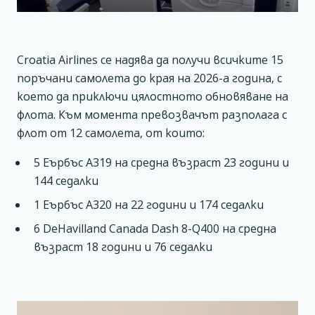
Croatia Airlines се надява да получи всичките 15
поръчани самолета до края на 2026-а година, с
което да приключи цялостното обновяване на
флота. Към момента превозвачът разполага с
флот от 12 самолета, от които:
5 Еърбъс А319 на средна възраст 23 години и
144 седалки
1 Еърбъс А320 на 22 години и 174 седалки
6 DeHavilland Canada Dash 8-Q400 на средна
възраст 18 години и 76 седалки