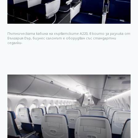
Пътническата кабина на хърватските А220, в които за разлика от
България Еър, бизнес салонът е оборудван със стандартни
седалки-