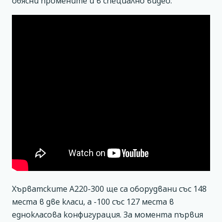
обясни промените и в специално видео:
Хърватските А220-300 ще са оборудвани със 148
места в две класи, а -100 със 127 места в
еднокласова конфигурация. За момента първия