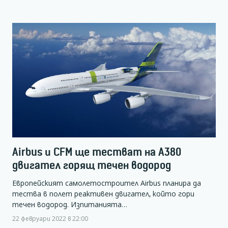
Airbus и CFM ще тестват на A380
двигател горящ течен водород
Европейският самолетостроител Airbus планира да
тества в полет реактивен двигател, който гори
течен водород. Изпитанията…
22 февруари 2022 в 22:00