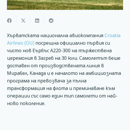
Хърватската национална авиокомпания
Croatia
Airlines (OU)
посрещна официално първия си
чисто нов Еърбъс А220-300 на тържествена
церемония в Загреб на 30 юли. Самолетът беше
доставен от производствената линия в
Мирабел, Канада и е началото на амбициозната
програма на превозвача за пълна
трансформация на флота и преминаване към
операции със само един тип самолети от най-
ново поколение.