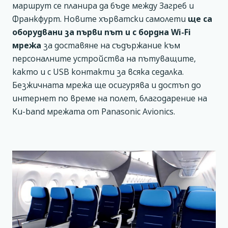
маршрут се планира да бъде между Загреб и
Франкфурт. Новите хърватски самолети
ще са
оборудвани за първи път и с бордна Wi-Fi
мрежа
за доставяне на съдържание към
персоналните устройства на пътуващите,
както и с USB контакти за всяка седалка.
Безжичната мрежа ще осигурява и достъп до
интернет по време на полет, благодарение на
Ku-band мрежата от Panasonic Avionics.