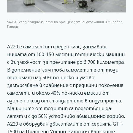
9A-CAE след боядисването на производствената линия в Мирабел,
Канада
А220 е самолет от среден клас, запълващ
нишата от 100-150 местни пътнически машини
с възможност за прелитане до 6 700 километра.
В допълнение към това самолетите от този
тип имат над 50% по-ниско шумово
замърсяване в сравнение с предишни поколения
самолети и около 40% по-ниски емисии от
азотен оксид от стандартите в индустрията.
Машините от този тип са подготвени да
летят и с до 50% устойчиво авиационно гориво.
А220 е оборудван двигателите от серията GTF-
1500 на Прат енд Уитни, като хърватските