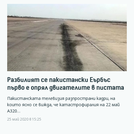
Разбилият се пакистански Еърбъс
първо е опрял двигателите в пистата
Пакистанската телевизия разпространи кадри, на
които ясно се вижда, че катастрофиралия на 22 май
А320…
25 май 2020 в 15:25