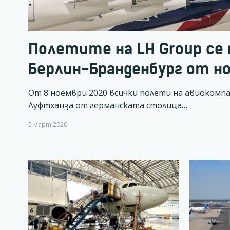
Полетите на LH Group се
Берлин-Бранденбург от н
От 8 ноември 2020 всички полети на авиокомп
Луфтханза от германската столица…
5 март 2020