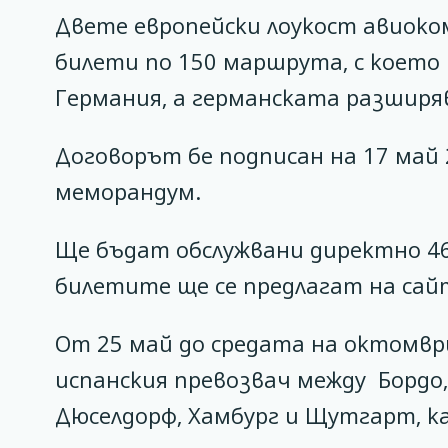
Двете европейски лоукост авиоко
билети по 150 маршрута, с което 
Германия, а германската разширя
Договорът бе подписан на 17 май 
меморандум.
Ще бъдат обслужвани директно 46 
билетите ще се предлагат на сай
От 25 май до средата на октомв
испанския превозвач между Бордо,
Дюселдорф, Хамбург и Щутгарт, ка