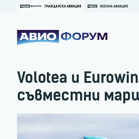
Volotea и Eurowi
съвместни мар