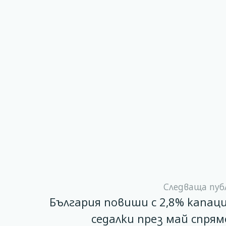
Следваща пуб
България повиши с 2,8% капа
седалки през май спрям