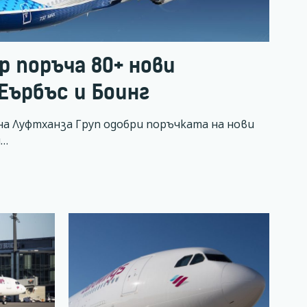
p поръча 80+ нови
Еърбъс и Боинг
а Луфтханза Груп одобри поръчката на нови
и…