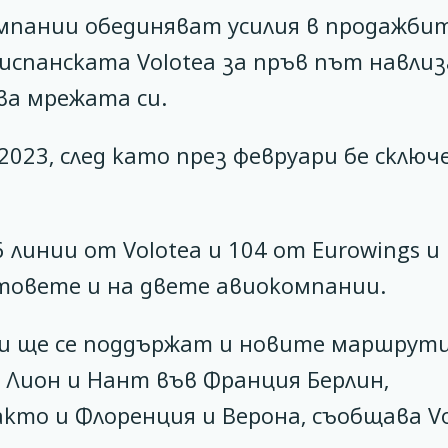
мпании обединяват усилия в продажби
испанската Volotea за пръв път навлиз
ва мрежата си.
2023, след като през февруари бе сключ
линии от Volotea и 104 от Eurowings и
товете и на двете авиокомпании.
ри ще се поддържат и новите маршрути
 Лион и Нант във Франция Берлин,
кто и Флоренция и Верона, съобщава Vo