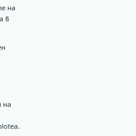
те на
а в
ен
 на
lotea.