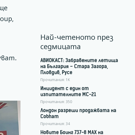
 ще
oup,
Най-четеното през
седмицата
уват.
АВИОКАСТ: Забравените летища
на България – Стара Загора,
Пловдив, Русе
Прочитания:
1K
Инцидент с един от
изпитателните МС-21
Прочитания:
350
Лондон разреши продажбата на
Cobham
Прочитания:
34
Новите Боинг 737-8 MAX на