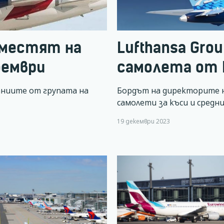
 местят на
Lufthansa Grou
оември
самолета от 
аниите от групата на
Бордът на директорите н
самолети за къси и средн
19 декември 2023