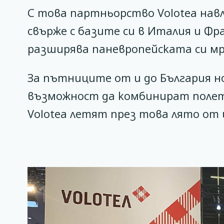
С това партньорство Volotea навл
свърже с базите си в Италия и Фра
разширява паневропейската си мр
За пътниците от и до България 
възможност да комбинират полет
Volotea летят през това лято от и 