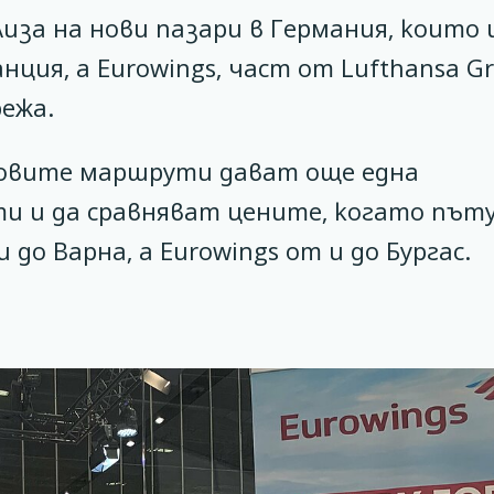
иза на нови пазари в Германия, които
нция, а Eurowings, част от Lufthansa Gr
ежа.
новите маршрути дават още една
и и да сравняват цените, когато път
до Варна, а Eurowings от и до Бургас.