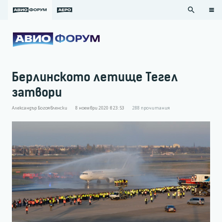
search
Берлинското летище Тегел
затвори
Александър Богоявленски
8 ноември 2020 в 23:53
288
прочитания