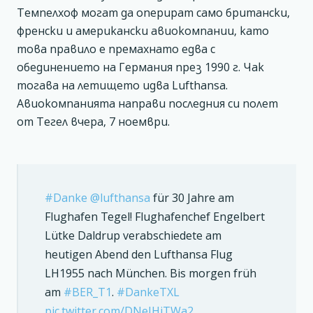
Темпелхоф могат да оперират само британски,
френски и американски авиокомпании, като
това правило е премахнато едва с
обединението на Германия през 1990 г. Чак
тогава на летището идва Lufthansa.
Авиокомпанията направи последния си полет
от Тегел вчера, 7 ноември.
#Danke
@lufthansa
für 30 Jahre am
Flughafen Tegel! Flughafenchef Engelbert
Lütke Daldrup verabschiedete am
heutigen Abend den Lufthansa Flug
LH1955 nach München. Bis morgen früh
am
#BER_T1
.
#DankeTXL
pic.twitter.com/DNeIHjTWa2