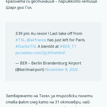
крайната си дестинация – парижкото летище
Шарл дьо Гол.
3:39 pm: Au revoir ! Last take off from
#TXL
.
@airfrance
has just left for Paris.
#DankeTXL
A bientôt at
#BER_T1
pic.twitter.com/Qy3HhxhKxF
— BER – Berlin Brandenburg Airport
(@berlinairport)
November 8, 2020
Затварянето на Тегел за търговски полети
става факт след като на 31 октомври, най-