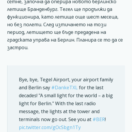
сетне, започна да оперира новото берлинско
летище Бранденбург. Тегел ще продължи да
функционира, като летище още шест месеца,
но без полети. След изтичането на този
период, летището ще бъде предадена на
градската управа на Берлин. Планира се то да се
застрои.
Bye, bye, Tegel Airport, your airport family
and Berlin say
#DankeTXL
for the last
decades! "A small light for the world – a big
light for Berlin." With the last radio
message, the lights at the tower and
terminals now go out. See you at
#BER
!
pic.twitter.com/gOcSbgn1Ty