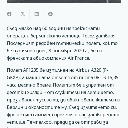
След малко над 60 години непрекъснати
операции берлинското летище Тегел затваря.
Последният редовен пътнически полет, който
бе изпълнен днес, 8 ноември 2020 г., бе на
френската авиокомпания Air France.
Полет AF1235 бе изпълнен на Airbus A320 (F-
GKXP), а машината отлетя от писта 08L в 15,39
часа местно време. Полетът бе изпратен от
десетки хиляди – от служители на летището,
през авиоентусиасти, до обикновени жители на
Берлин и околностите му. След излитането си,
френският самолет прелетя и над затвореното
летище Темпелхоф, преди да се отправи за