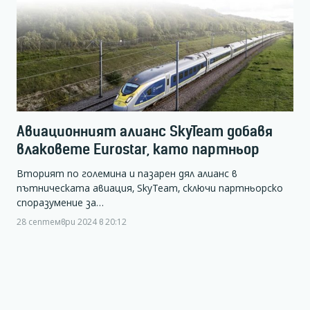
Авиационният алианс SkyTeam добавя
влаковете Eurostar, като партньор
Вторият по големина и пазарен дял алианс в
пътническата авиация, SkyTeam, сключи партньорско
споразумение за…
28 септември 2024 в 20:12