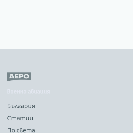
Военна авиация
България
Статии
По света