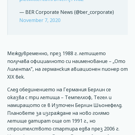
— BER Corporate News (@ber_corporate)
November 7, 2020
Междувременно, през 1988 г. летището
получава официалното си наименование – „Ото
Лилентал”, на германския авиационен пионер от
XIX век.
След обединението на Германия Берлин се
оказва с три летища – Темпелхоф, Тегел и
намиращото се в Източен Берлин Шьонефелд.
Плановете за изграждане на ново голямо
летище датират още от 1991 г., но
строителството стартира едва през 2006 г.