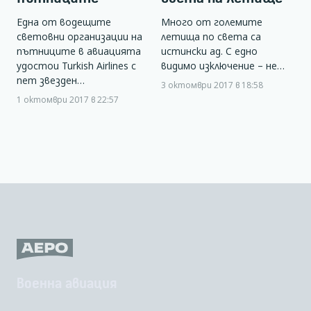
Една от водещите
Много от големите
световни организации на
летища по света са
пътниците в авиацията
истински ад. С едно
удостои Turkish Airlines с
видимо изключение – не…
пет звезден…
3 октомври 2017 в 18:58
1 октомври 2017 в 22:57
Военна авиация