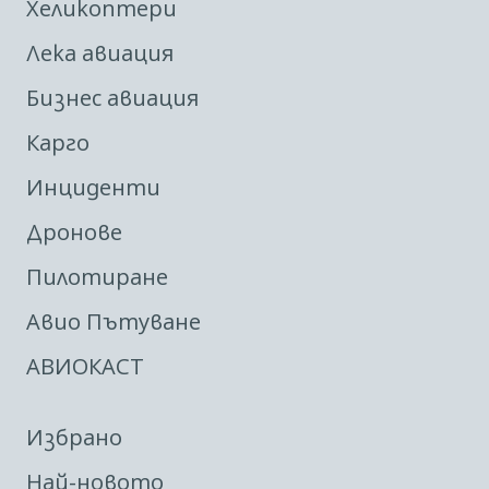
Хеликоптери
Лека авиация
Бизнес авиация
Карго
Инциденти
Дронове
Пилотиране
Авио Пътуване
АВИОКАСТ
Избрано
Най-новото