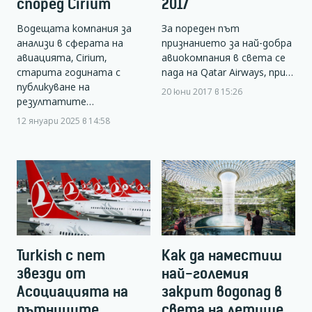
според Cirium
2017
Водещата компания за
За пореден път
анализи в сферата на
признанието за най-добра
авиацията, Cirium,
авиокомпания в света се
старита годината с
пада на Qatar Airways, при…
публикуване на
20 юни 2017 в 15:26
резултатите…
12 януари 2025 в 14:58
Turkish с пет
Как да наместиш
звезди от
най-големия
Асоциацията на
закрит водопад в
пътниците
света на летище