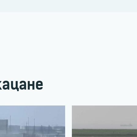
кацане