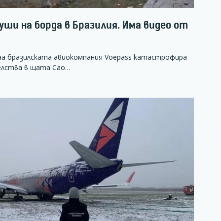
души на борда в Бразилия. Има видео от
на бразилската авиокомпания Voepass катастрофира
елства в щата Сао…