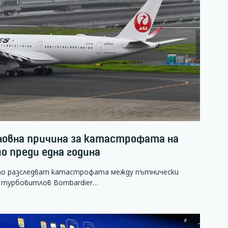
новна причина за катастрофата на
о преди една година
то разследват катастрофата между пътнически
s и турбовитлов Bombardier…