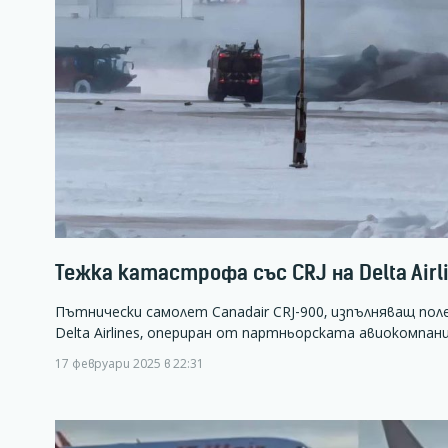
Тежка катастрофа със CRJ на Delta Airl
Пътнически самолет Canadair CRJ-900, изпълняващ по
Delta Airlines, опериран от партньорската авиокомпан
17 февруари 2025 в 22:31