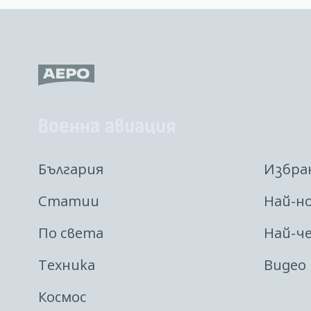
Военна авиация
България
Избра
Статии
Най-н
По света
Най-ч
Техника
Видео
Космос