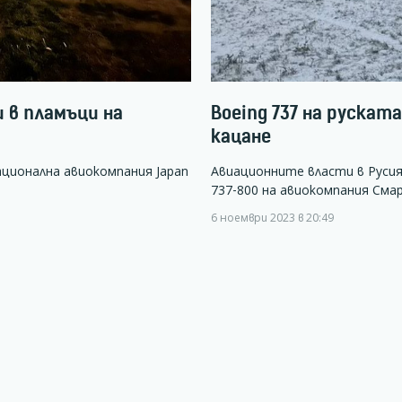
и в пламъци на
Boeing 737 на рускат
кацане
ционална авиокомпания Japan
Авиационните власти в Русия
737-800 на авиокомпания Сма
6 ноември 2023 в 20:49