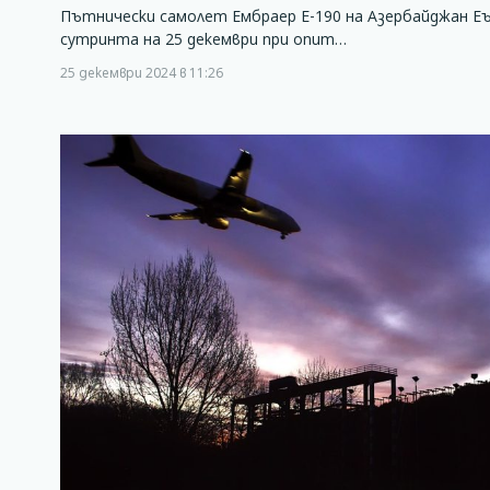
Пътнически самолет Ембраер Е-190 на Азербайджан Е
сутринта на 25 декември при опит…
25 декември 2024 в 11:26