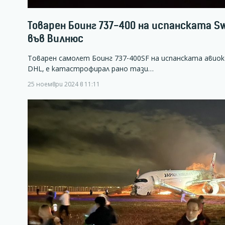
Товарен Боинг 737-400 на испанската S
във Вилнюс
Товарен самолет Боинг 737-400SF на испанската авиоко
DHL, е катастрофирал рано тази…
25 ноември 2024 в 11:11