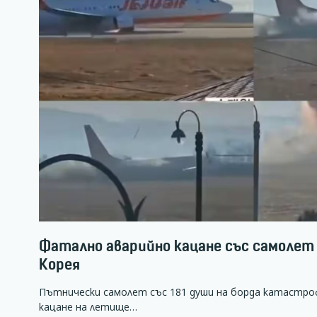
Фатално аварийно кацане със самолет н
Корея
Пътнически самолет със 181 души на борда катастро
кацане на летище…