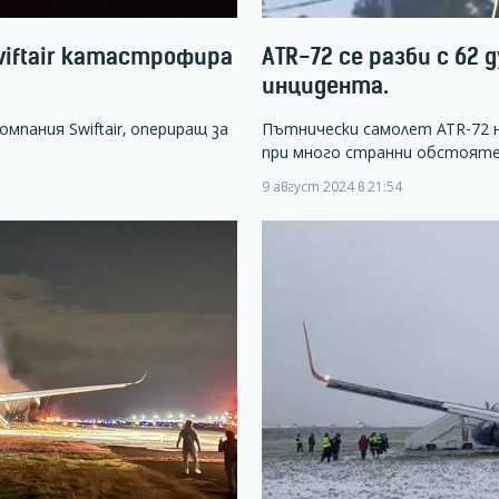
wiftair катастрофира
ATR-72 се разби с 62 
инцидента.
мпания Swiftair, опериращ за
Пътнически самолет ATR-72 
при много странни обстоят
9 август 2024 в 21:54