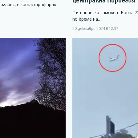
централна Норвегия
ърлайнс, е катастрофирал
Пътнически самолет Боинг 737
по време на…
20 декември 2024 в 12:37