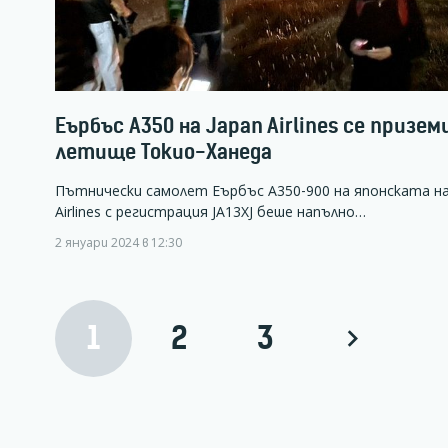
Еърбъс А350 на Japan Airlines се призем
летище Токио-Ханеда
Пътнически самолет Еърбъс А350-900 на японската на
Airlines с регистрация JA13XJ беше напълно…
2 януари 2024 в 12:30
1
2
3