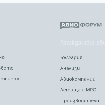
Гражданска ав
но
България
овото
Анализи
етеното
Авиокомпании
Летища и MRO
Производители