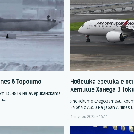
ines в Торонто
Човешка грешка е ос
летище Ханеда в Токи
лет DL4819 на американската
ия…
Японските следователи, кои
Еърбъс А350 на Japan Airline
4 януари 2025 в 15:11