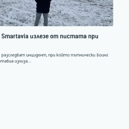
а Smartavia излезе от пистата при
 разследват инцидент, при който пътнически Боинг
ртавиа излиза…