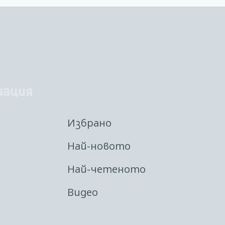
иация
Избрано
Най-новото
Най-четеното
Видео