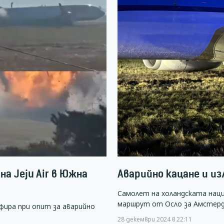
а Jeju Air в Южна
Аварийно кацане и и
Самолет на холандската нац
маршрут от Осло за Амстер
фира при опит за аварийно
28 декември 2024 в 22:11