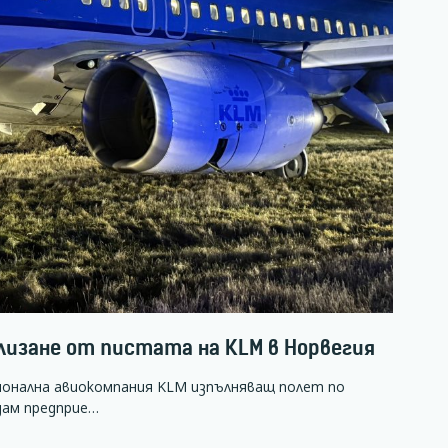
злизане от пистата на KLM в Норвегия
ионална авиокомпания KLM изпълняващ полет по
дам предприе…