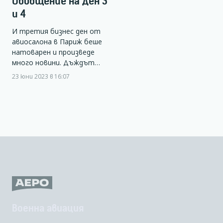
Обобщение на Ден 3
и 4
И третия бизнес ден от
авиосалона в Париж беше
натоварен и произведе
много новини. Дъждът…
23 юни 2023 в 16:07
Военна авиация