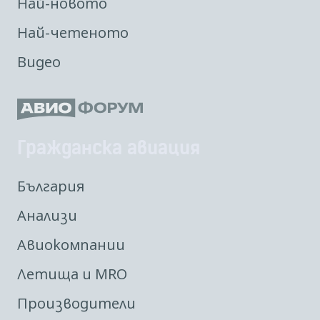
Най-новото
Най-четеното
Видео
Гражданска авиация
България
Анализи
Авиокомпании
Летища и MRO
Производители