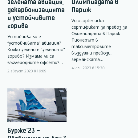
зелената авиация,
Олимпиадата в
декарбонизацията
Париж
и устойчивите
Volocopter иска
горива
сертификат за превоз за
Олимпиадата в Париж
Устойчива ли е
Пионерът в
“устойчивата” авиация?
таксиметровите
Колко зелено е “зеленото”
въздушни превози,
гориво? Измама ли са
германската…
въглеродните офсети?…
4 юли 2023 в 15:30
2 август 2023 в 19:09
Бурже’23 –