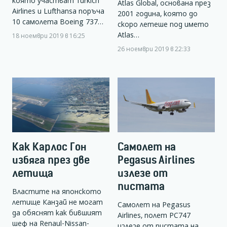
която участват Turkich
Atlas Global, основана през
Airlines и Lufthansa поръча
2001 година, която до
10 самолета Boeing 737…
скоро летеше под името
Atlas…
18 ноември 2019 в 16:25
26 ноември 2019 в 22:33
Как Карлос Гон
Самолет на
избяга през две
Pegasus Airlines
летища
излезе от
пистата
Властите на японското
летище Канзай не могат
Самолет на Pegasus
да обяснят как бившият
Airlines, полет PC747
шеф на Renaul-Nissan-
излезе от пистата на