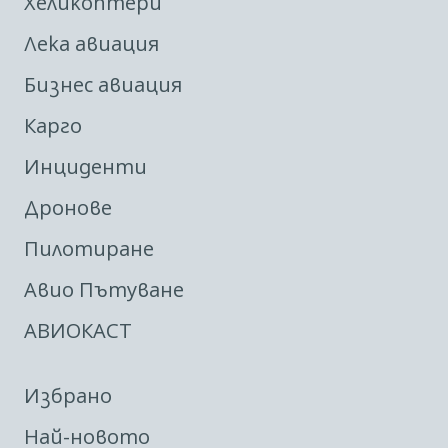
Хеликоптери
Лека авиация
Бизнес авиация
Карго
Инциденти
Дронове
Пилотиране
Авио Пътуване
АВИОКАСТ
Избрано
Най-новото