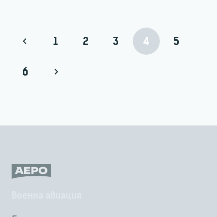
1
2
3
4
5
6
Военна авиация