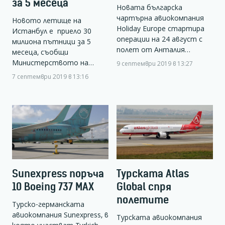
за 5 месеца
Новата българска
чартърна авиокомпания
Новото летище на
Holiday Europe стартира
Истанбул е приело 30
операции на 24 август с
милиона пътници за 5
полет от Анталия…
месеца, съобщи
Министерството на…
9 септември 2019 в 13:27
7 септември 2019 в 13:16
Sunexpress поръча
Турската Atlas
10 Boeing 737 МАХ
Global спря
полетите
Турско-германската
авиокомпания Sunexpress, в
Турската авиокомпания