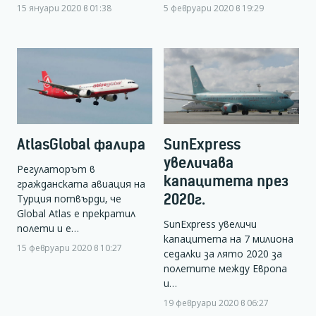
15 януари 2020 в 01:38
5 февруари 2020 в 19:29
AtlasGlobal фалира
SunExpress
увеличава
Регулаторът в
капацитета през
гражданската авиация на
2020г.
Турция потвърди, че
Global Atlas е прекратил
SunExpress увеличи
полети и е…
капацитета на 7 милиона
15 февруари 2020 в 10:27
седалки за лято 2020 за
полетите между Европа
и…
19 февруари 2020 в 06:27