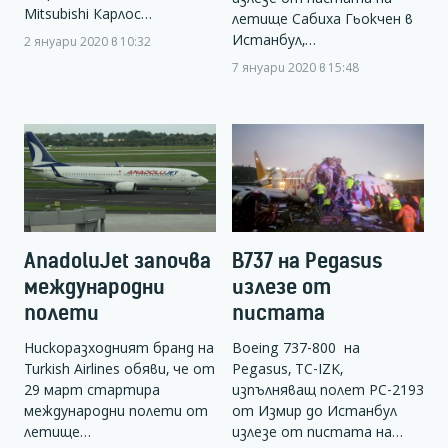
Mitsubishi Карлос…
летище Сабиха Гьокчен в
Истанбул,…
2 януари 2020 в 10:32
7 януари 2020 в 15:48
AnadoluJet започва
B737 на Pegasus
международни
излезе от
полети
пистата
Нискоразходният бранд на
Boeing 737-800 на
Turkish Airlines обяви, че от
Pegasus, TC-IZK,
29 март стартира
изпълняващ полет PC-2193
международни полети от
от Измир до Истанбул
летище…
излезе от пистата на…