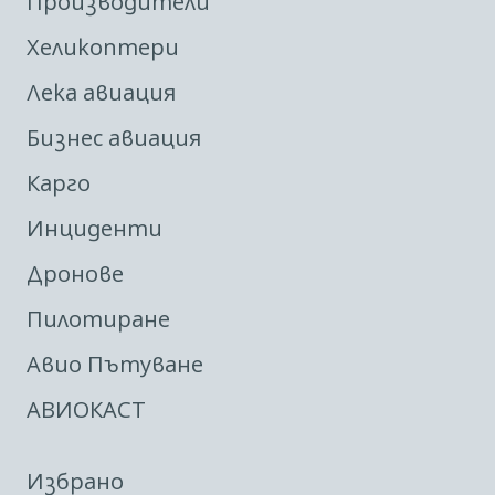
Производители
Хеликоптери
Лека авиация
Бизнес авиация
Карго
Инциденти
Дронове
Пилотиране
Авио Пътуване
АВИОКАСТ
Избрано