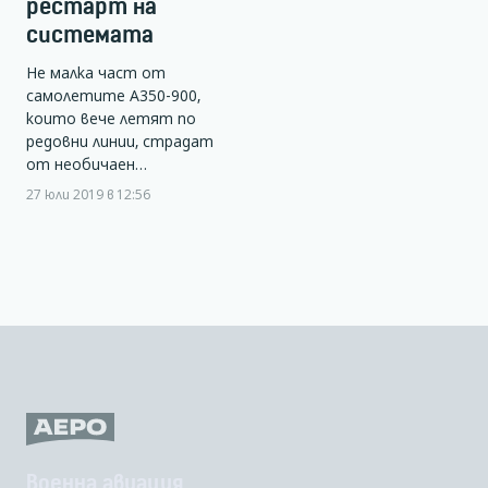
рестарт на
системата
Не малка част от
самолетите А350-900,
които вече летят по
редовни линии, страдат
от необичаен…
27 юли 2019 в 12:56
Военна авиация