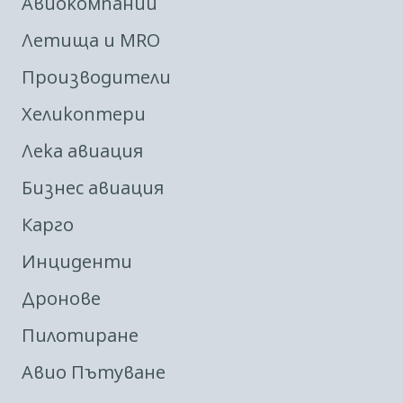
Авиокомпании
Летища и MRO
Производители
Хеликоптери
Лека авиация
Бизнес авиация
Карго
Инциденти
Дронове
Пилотиране
Авио Пътуване