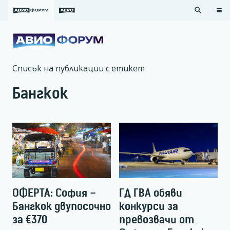
search
Списък на публикации с етикет
Бангкок
ОФЕРТА: София –
ГД ГВА обяви
Бангкок двупосочно
конкурси за
за €370
превозвачи от