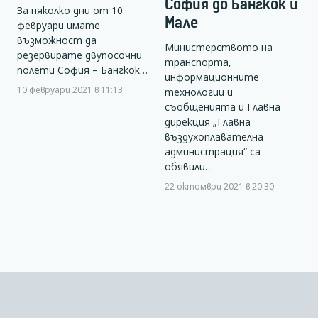
София до Бангкок и
За няколко дни от 10
Мале
февруари имате
възможност да
Министерството на
резервирате двупосочни
транспорта,
полети София – Бангкок…
информационните
10 февруари 2021 в 11:13
технологии и
съобщенията и Главна
дирекция „Главна
въздухоплавателна
администрация“ са
обявили…
22 октомври 2021 в 20:30