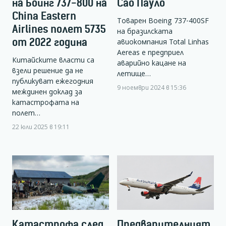
на Боинг 737-800 на
Сао Пауло
China Eastern
Товарен Boeing 737-400SF
Airlines полет 5735
на бразилската
от 2022 година
авиокомпания Total Linhas
Aereas е предприел
Китайските власти са
аварийно кацане на
взели решение да не
летище…
публикуват ежегодния
9 ноември 2024 в 15:36
междинен доклад за
катастрофата на
полет…
22 юли 2025 в 19:11
Катастрофа след
Предварителният