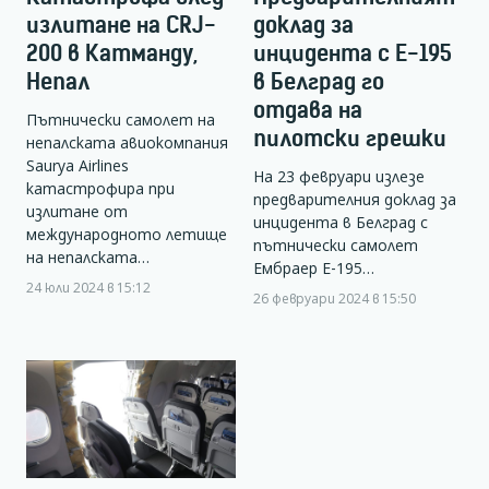
излитане на CRJ-
доклад за
200 в Катманду,
инцидента с Е-195
Непал
в Белград го
отдава на
Пътнически самолет на
пилотски грешки
непалската авиокомпания
Saurya Airlines
На 23 февруари излезе
катастрофира при
предварителния доклад за
излитане от
инцидента в Белград с
международното летище
пътнически самолет
на непалската…
Ембраер Е-195…
24 юли 2024 в 15:12
26 февруари 2024 в 15:50