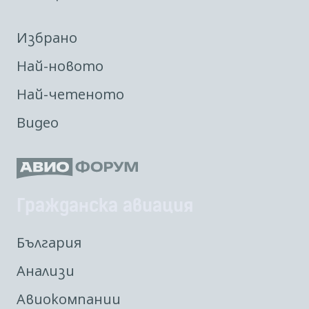
Избрано
Най-новото
Най-четеното
Видео
Гражданска авиация
България
Анализи
Авиокомпании