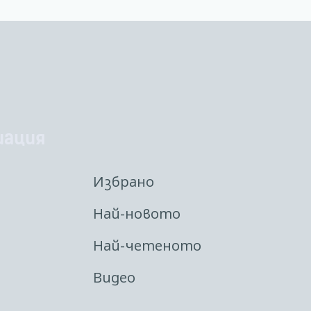
иация
Избрано
Най-новото
Най-четеното
Видео