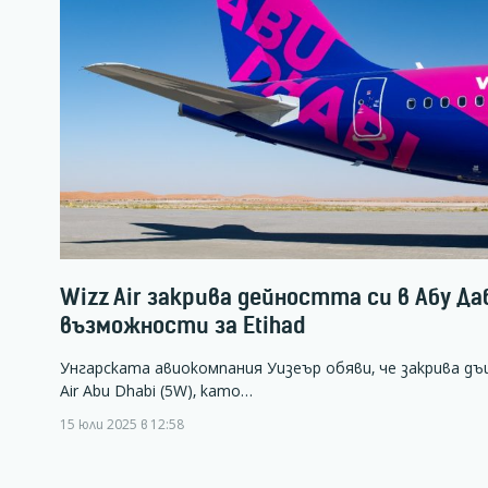
Wizz Air закрива дейността си в Абу Д
възможности за Etihad
Унгарската авиокомпания Уизеър обяви, че закрива д
Air Abu Dhabi (5W), като…
15 юли 2025 в 12:58