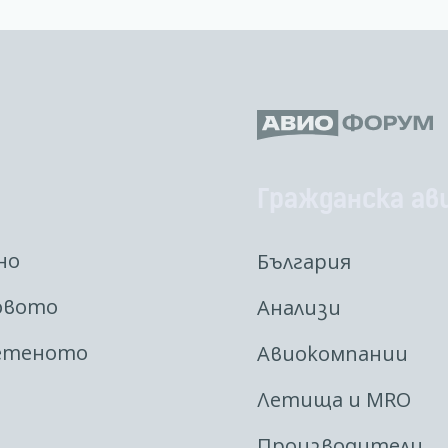
Гражданска ав
но
България
овото
Анализи
етеното
Авиокомпании
Летища и MRO
Производители