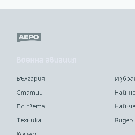
Военна авиация
България
Избра
Статии
Най-н
По света
Най-ч
Техника
Видео
Космос