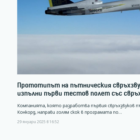
Прототипът на пътническия свръхзву
изпълни първи тестов полет със свръ
Компанията, която разработва първия свръхзвуков п
Конкорд, направи голям скок в програмата по…
29 януари 2025 в 16:52