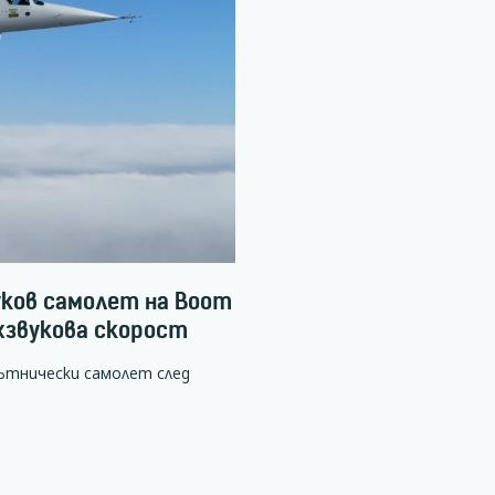
ков самолет на Boom
хзвукова скорост
ътнически самолет след