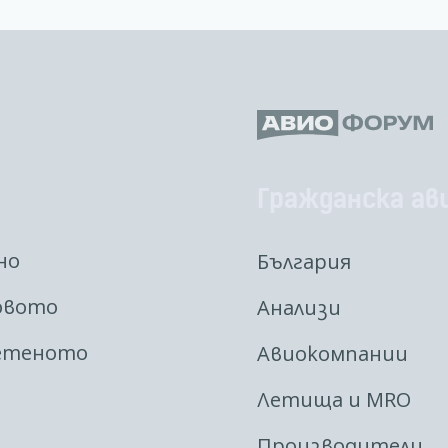
Гражданска ав
но
България
овото
Анализи
етеното
Авиокомпании
Летища и MRO
Производители