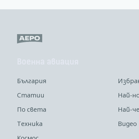
Военна авиация
България
Избра
Статии
Най-н
По света
Най-ч
Техника
Видео
Космос