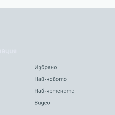
иация
Избрано
Най-новото
Най-четеното
Видео