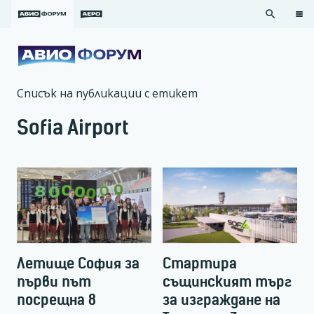
search
Списък на публикации с етикет
Sofia Airport
Летище София за
Стартира
първи път
същинският търг
посрещна 8
за изграждане на