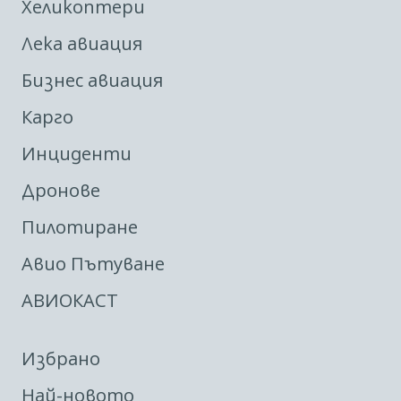
Хеликоптери
Лека авиация
Бизнес авиация
Карго
Инциденти
Дронове
Пилотиране
Авио Пътуване
АВИОКАСТ
Избрано
Най-новото