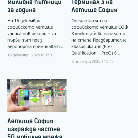
милиона пътници
Терминал 3 на
за година
Летище София
На 16 декември
Операторът на
софийското летище
софийското летище СОФ
записа нов рекорд – за
Кънект обяви началото
първи път през
на етапа Предварителна
аеропорта преминават…
квалификация (Pre-
Qualification – PreQ) в…
16 декември 2025 в 16:10
6 ноември 2025 в 15:42
Летище София
изгражда частна
5G мобилна мрежа