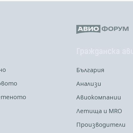
Гражданска ав
но
България
овото
Анализи
етеното
Авиокомпании
Летища и MRO
Производители