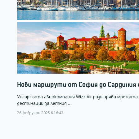
Нови маршрути от София до Сардиния и
Унгарската авиокомпания Wizz Air разширява мрежата 
дестинации за летния…
26 февруари 2025 в 16:43