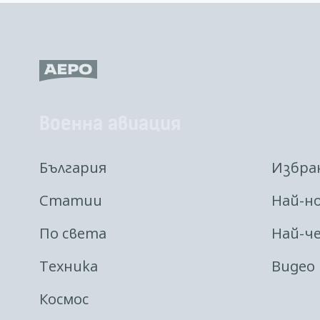
Военна авиация
България
Избра
Статии
Най-н
По света
Най-ч
Техника
Видео
Космос