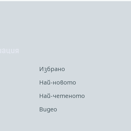
иация
Избрано
Най-новото
Най-четеното
Видео