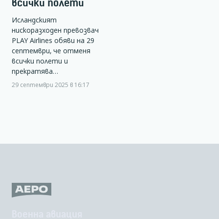
всички полети
Исландският
нискоразходен превозвач
PLAY Airlines обяви на 29
септември, че отменя
всички полети и
прекратява…
29 септември 2025 в 16:17
Военна авиация