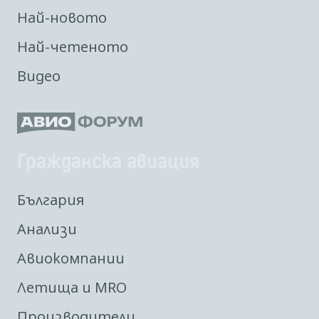
Най-новото
Най-четеното
Видео
Гражданска авиация
България
Анализи
Авиокомпании
Летища и MRO
Производители