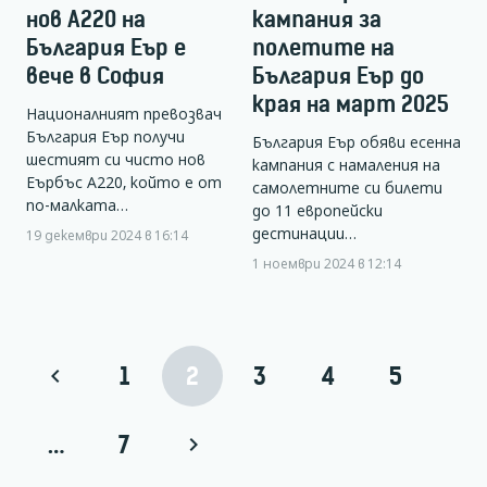
нов А220 на
кампания за
България Еър е
полетите на
вече в София
България Еър до
края на март 2025
Националният превозвач
България Еър получи
България Еър обяви есенна
шестият си чисто нов
кампания с намаления на
Еърбъс А220, който е от
самолетните си билети
по-малката…
до 11 европейски
дестинации…
19 декември 2024 в 16:14
1 ноември 2024 в 12:14
1
2
3
4
5
…
7