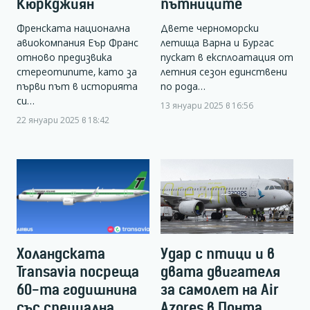
Кюркджиян
пътниците
Френската национална
Двете черноморски
авиокомпания Еър Франс
летища Варна и Бургас
отново предизвика
пускат в експлоатация от
стереотипите, като за
летния сезон единствени
първи път в историята
по рода…
си…
13 януари 2025 в 16:56
22 януари 2025 в 18:42
Холандската
Удар с птици и в
Transavia посреща
двата двигателя
60-та годишнина
за самолет на Air
със специална
Azores в Понта