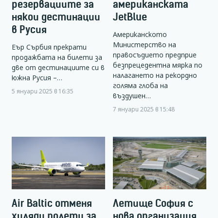
резервациите за
американската
някои дестинации
JetBlue
в Русия
Американското
Министерство на
Еър Сърбия прекрати
правосъдието предприе
продажбата на билети за
безпрецедентна мярка по
две от дестинациите си в
налагането на рекордно
южна Русия –…
голяма глоба на
5 януари 2025 в 16:35
въздушен…
7 януари 2025 в 15:48
Air Baltic отменя
Летище София с
хиляди полети за
нова организация