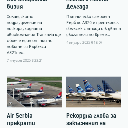
визия
Делгада
Холандското
Пътнически самолет
подразделение на
Еърбъс А320 е претърпял
нискоразходната
сблъсък с птици и в двата
авиокомпания Transavia ще
двигателя по време…
облече един от чисто
4 януари 2025 в 18:07
новите си Еърбъси
А321neo…
7 януари 2025 в 23:21
Air Serbia
Рекордна глоба за
прекрати
закъснения на