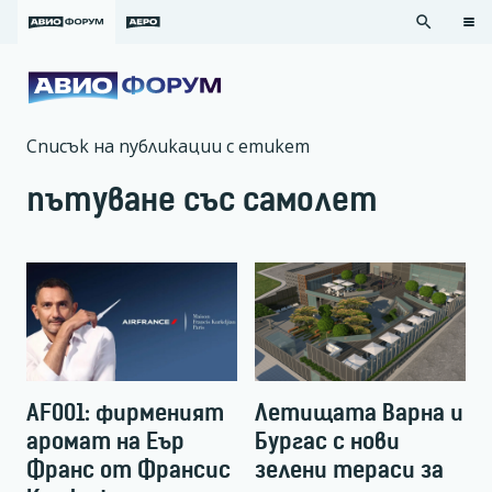
search
Списък на публикации с етикет
пътуване със самолет
AF001: фирменият
Летищата Варна и
аромат на Еър
Бургас с нови
Франс от Франсис
зелени тераси за