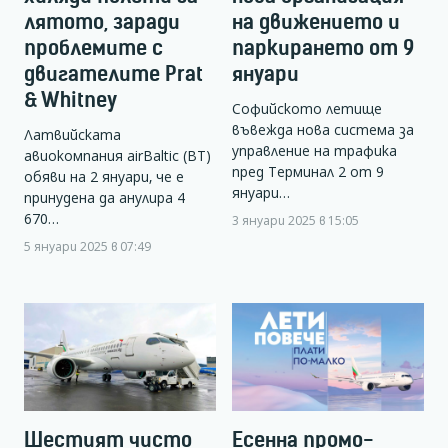
лятото, заради
на движението и
проблемите с
паркирането от 9
двигателите Prat
януари
& Whitney
Софийското летище
въвежда нова система за
Латвийската
управление на трафика
авиокомпания airBaltic (BT)
пред Терминал 2 от 9
обяви на 2 януари, че е
януари…
принудена да анулира 4
670…
3 януари 2025 в 15:05
5 януари 2025 в 07:49
Шестият чисто
Есенна промо-