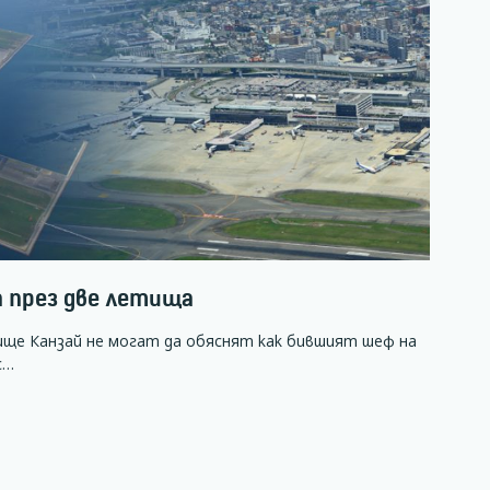
а през две летища
ще Канзай не могат да обяснят как бившият шеф на
с…