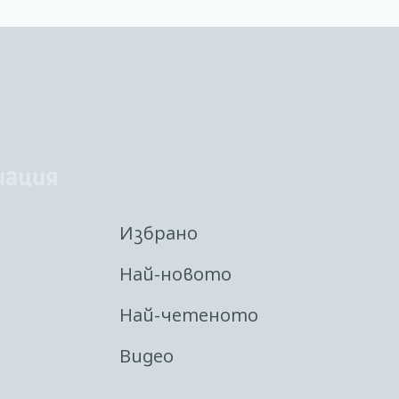
иация
Избрано
Най-новото
Най-четеното
Видео