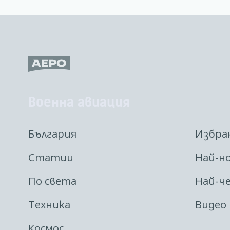
Военна авиация
България
Избра
Статии
Най-н
По света
Най-ч
Техника
Видео
Космос