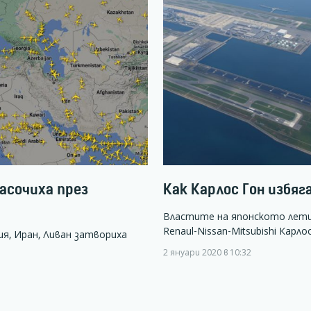
асочиха през
Как Карлос Гон избяг
Властите на японското лети
Renaul-Nissan-Mitsubishi Карло
я, Иран, Ливан затвориха
2 януари 2020 в 10:32