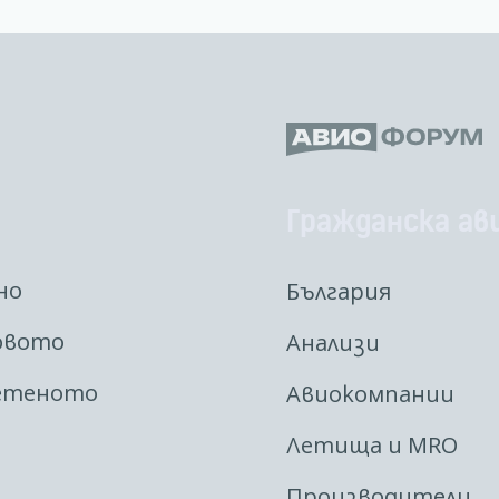
Гражданска ав
но
България
овото
Анализи
етеното
Авиокомпании
Летища и MRO
Производители