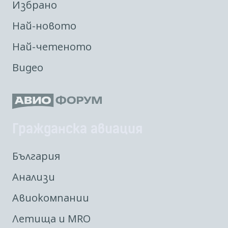
Избрано
Най-новото
Най-четеното
Видео
Гражданска авиация
България
Анализи
Авиокомпании
Летища и MRO