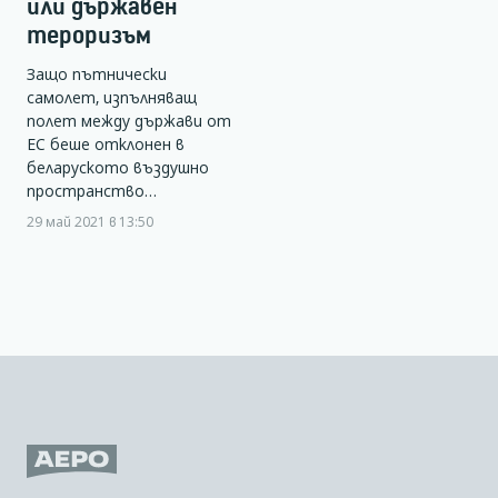
или държавен
тероризъм
Защо пътнически
самолет, изпълняващ
полет между държави от
ЕС беше отклонен в
беларуското въздушно
пространство…
29 май 2021 в 13:50