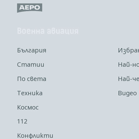
Военна авиация
България
Избра
Статии
Най-н
По света
Най-ч
Техника
Видео
Космос
112
Конфликти