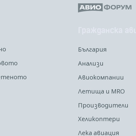
Гражданска ав
но
България
овото
Анализи
етеното
Авиокомпании
Летища и MRO
Производители
Хеликоптери
Лека авиация