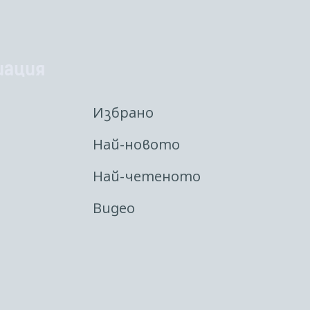
иация
Избрано
Най-новото
Най-четеното
Видео